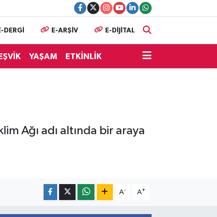
E-DERGİ
E-ARŞİV
E-DİJİTAL
EŞVİK
YAŞAM
ETKİNLİK
lim Ağı adı altında bir araya
-
+
A
A