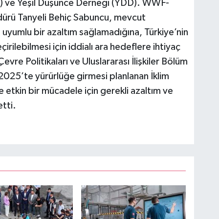
ı) ve Yeşil Düşünce Derneği (YDD). WWF-
üdürü Tanyeli Behiç Sabuncu, mevcut
ile uyumlu bir azaltım sağlamadığına, Türkiye’nin
rilebilmesi için iddialı ara hedeflere ihtiyaç
vre Politikaları ve Uluslararası İlişkiler Bölüm
2025’te yürürlüğe girmesi planlanan İklim
le etkin bir mücadele için gerekli azaltım ve
tti.