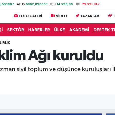
1,60380
6862,09000
14.598,00
79.591,74
ALTIN
BİST
BTC
FOTO GALERİ
VİDEO
YAZARLAR
Şİ
SEKTÖR
HABERLER
ÜLKE
AKADEMİ
DESTEK-T
İRLİK
İklim Ağı kuruldu
zman sivil toplum ve düşünce kuruluşları İk