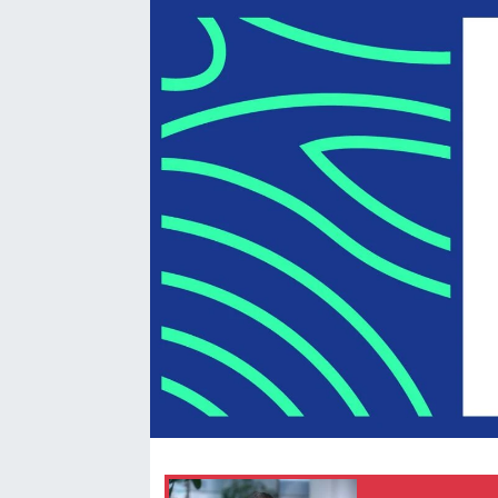
SEKTÖR
ŞİRKET PANO
SÖYLEŞİ
ÜLKE
YAŞAM