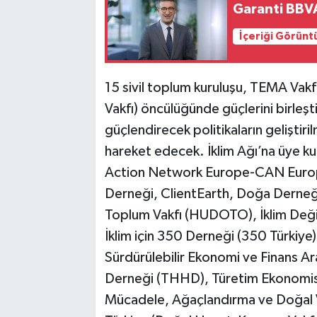
Garanti BBV
İçeriği Görünt
15 sivil toplum kuruluşu, TEMA Va
Vakfı) öncülüğünde güçlerini birleşti
güçlendirecek politikaların geliştir
hareket edecek. İklim Ağı’na üye ku
Action Network Europe-CAN Europ
Derneği, ClientEarth, Doğa Derne
Toplum Vakfı (HUDOTO), İklim Değişi
İklim için 350 Derneği (350 Türkiy
Sürdürülebilir Ekonomi ve Finans Ar
Derneği (THHD), Türetim Ekonomis
Mücadele, Ağaçlandırma ve Doğal V