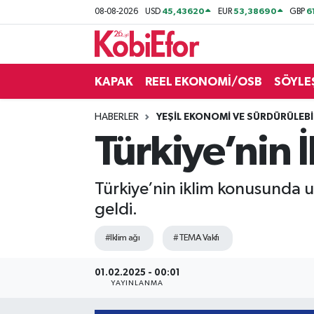
45,43620
53,38690
6
08-08-2026
USD
EUR
GBP
AKADEMİ
KAPAK
REEL EKONOMİ/OSB
SÖYLE
BİLİŞİM PANO
HABERLER
YEŞİL EKONOMİ VE SÜRDÜRÜLEBİL
DESTEK-TEŞVİK
Türkiye’nin 
ETKİNLİK
Türkiye’nin iklim konusunda u
GÜNCEL
geldi.
HABERLER
#Iklim ağı
#TEMA Vakfı
KAPAK
01.02.2025 - 00:01
YAYINLANMA
OSB