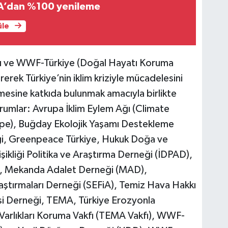
A’dan %100 yenileme
üle
kfı ve WWF-Türkiye (Doğal Hayatı Koruma
rerek Türkiye’nin iklim kriziyle mücadelesini
ilmesine katkıda bulunmak amacıyla birlikte
rumlar: Avrupa İklim Eylem Ağı (Climate
e), Buğday Ekolojik Yaşamı Destekleme
ği, Greenpeace Türkiye, Hukuk Doğa ve
kliği Politika ve Araştırma Derneği (İDPAD),
e), Mekanda Adalet Derneği (MAD),
aştırmaları Derneği (SEFiA), Temiz Hava Hakkı
i Derneği, TEMA, Türkiye Erozyonla
arlıkları Koruma Vakfı (TEMA Vakfı), WWF-