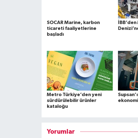
SOCAR Marine, karbon
İBB’den
ticareti faaliyetlerine
Denizi’n
başladı
Metro Türkiye’den yeni
Supsan’ı
sürdürülebilir ürünler
ekonomi
kataloğu
Yorumlar