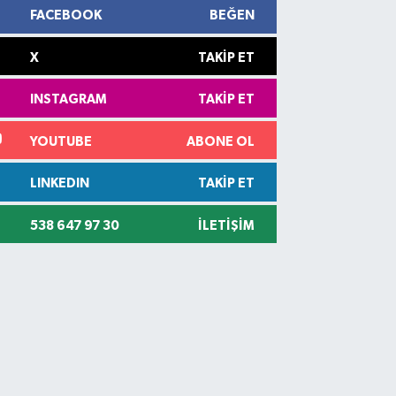
FACEBOOK
BEĞEN
X
TAKIP ET
INSTAGRAM
TAKIP ET
YOUTUBE
ABONE OL
LINKEDIN
TAKIP ET
538 647 97 30
İLETIŞIM