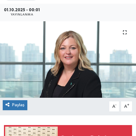
SEKTÖR
01.10.2025 - 00:01
YAYINLANMA
ŞİRKET PANO
SÖYLEŞİ
ÜLKE
YAŞAM
Paylaş
-
+
A
A