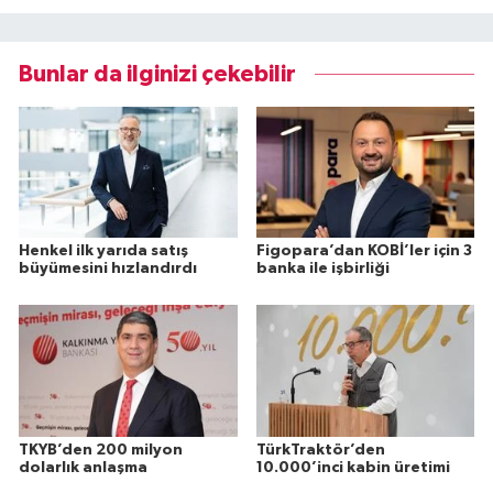
Bunlar da ilginizi çekebilir
Henkel ilk yarıda satış
Figopara’dan KOBİ’ler için 3
büyümesini hızlandırdı
banka ile işbirliği
TKYB’den 200 milyon
TürkTraktör’den
dolarlık anlaşma
10.000’inci kabin üretimi