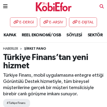
AKADEMİ
E-DERGİ
E-ARŞİV
E-DİJİTAL
BİLİŞİM PANO
KAPAK
REEL EKONOMİ/OSB
SÖYLEŞİ
SEKTÖR
DESTEK-TEŞVİK
HABERLER
ŞİRKET PANO
ETKİNLİK
Türkiye Finans’tan yeni
hizmet
GÜNCEL
Türkiye Finans, mobil uygulamasına entegre ettiği
HABERLER
Görüntülü Destek hizmetiyle, tüm bireysel
müşterilerine gerçek bir müşteri temsilcisiyle
KAPAK
birebir canlı görüşme imkanı sunuyor.
OSB
#Türkiye Finans