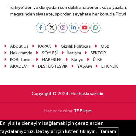
Türkiye'den ve dünyadan son dakika haberleri, köşe yazıları,
magazinden siyasete, spordan seyahate her konuda Flow!
About Us
KAPAK
Gizlilik Politikası
OSB
Hakkımızda
SÖYLEŞİ
İletişim
SEKTÖR
KOBİ Tanımı
HABERLER
Künye
ÜLKE
AKADEMİ
DESTEK-TEŞVİK
YAŞAM
ETKİNLİK
Copyright © 2024. Her hakkı saklıdır.
Haber Yazılımı:
TE Bilişim
En iyi site deneyimi sağlamak için çerezlerden
faydalanıyoruz. Detaylar için lütfen tıklayın.
Tamam