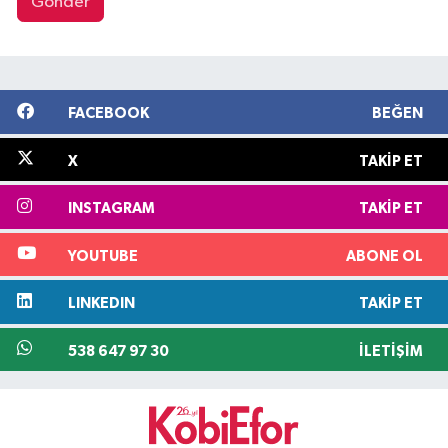
Gönder
FACEBOOK
BEĞEN
X
TAKIP ET
INSTAGRAM
TAKIP ET
YOUTUBE
ABONE OL
LINKEDIN
TAKIP ET
538 647 97 30
İLETIŞIM