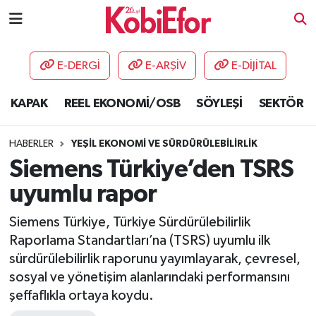
AKADEMİ
E-DERGİ
E-ARŞİV
E-DİJİTAL
BİLİŞİM PANO
KAPAK
REEL EKONOMİ/OSB
SÖYLEŞİ
SEKTÖR
DESTEK-TEŞVİK
HABERLER
YEŞİL EKONOMİ VE SÜRDÜRÜLEBİLİRLİK
ETKİNLİK
Siemens Türkiye’den TSRS
uyumlu rapor
GÜNCEL
Siemens Türkiye, Türkiye Sürdürülebilirlik
HABERLER
Raporlama Standartları’na (TSRS) uyumlu ilk
sürdürülebilirlik raporunu yayımlayarak, çevresel,
KAPAK
sosyal ve yönetişim alanlarındaki performansını
şeffaflıkla ortaya koydu.
OSB