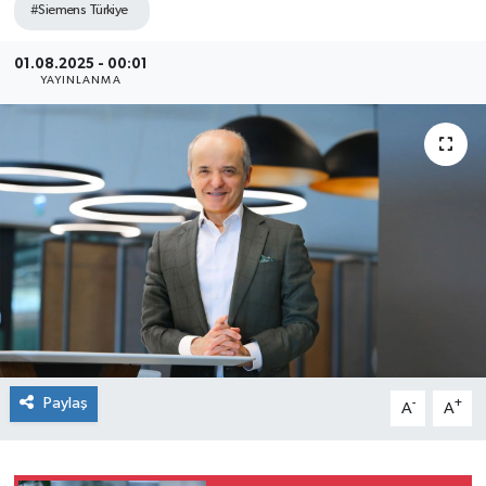
#Siemens Türkiye
SEKTÖR
01.08.2025 - 00:01
YAYINLANMA
ŞİRKET PANO
SÖYLEŞİ
ÜLKE
YAŞAM
Paylaş
-
+
A
A