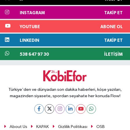
INSTAGRAM
TAKIP ET
YOUTUBE
ABONE OL
LINKEDIN
TAKIP ET
538 647 97 30
İLETIŞIM
Türkiye'den ve dünyadan son dakika haberleri, köşe yazıları,
magazinden siyasete, spordan seyahate her konuda Flow!
About Us
KAPAK
Gizlilik Politikası
OSB