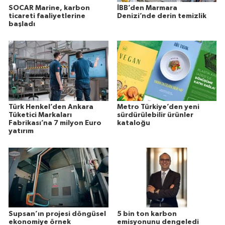
SOCAR Marine, karbon
İBB’den Marmara
ticareti faaliyetlerine
Denizi’nde derin temizlik
başladı
Türk Henkel’den Ankara
Metro Türkiye’den yeni
Tüketici Markaları
sürdürülebilir ürünler
Fabrikası’na 7 milyon Euro
kataloğu
yatırım
Supsan’ın projesi döngüsel
5 bin ton karbon
ekonomiye örnek
emisyonunu dengeledi