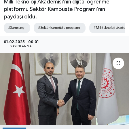
Milli Teknoloji Akademisi’nin dijital öğrenme
platformu Sektör Kampüste Programı’nın
SEKTÖR
paydaşı oldu.
ŞİRKET PANO
#Samsung
#Sektör kampüste programı
#Milli teknoloji akademi
SÖYLEŞİ
01.02.2025 - 00:01
YAYINLANMA
ÜLKE
YAŞAM