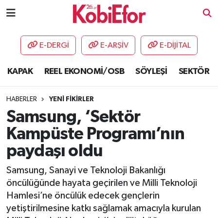
AKADEMİ
E-DERGİ
E-ARŞİV
E-DİJİTAL
BİLİŞİM PANO
KAPAK
REEL EKONOMİ/OSB
SÖYLEŞİ
SEKTÖR
DESTEK-TEŞVİK
HABERLER
YENİ FİKİRLER
ETKİNLİK
Samsung, ‘Sektör
Kampüste Programı’nın
GÜNCEL
paydaşı oldu
HABERLER
Samsung, Sanayi ve Teknoloji Bakanlığı
öncülüğünde hayata geçirilen ve Milli Teknoloji
KAPAK
Hamlesi’ne öncülük edecek gençlerin
yetiştirilmesine katkı sağlamak amacıyla kurulan
OSB