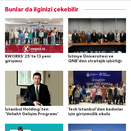
Bunlar da ilginizi çekebilir
KWORKS’25’te 13 yeni
İstinye Üniversitesi ve
girişimci
QNB’den stratejik işbirliği
İstanbul Holding’ten
Tech Istanbul’dan kadınlar
‘Veliaht Gelişim Programı’
için girişimcilik okulu