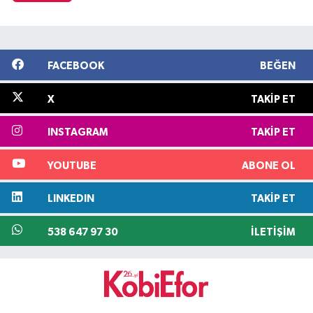
FACEBOOK
BEĞEN
X
TAKIP ET
INSTAGRAM
TAKIP ET
YOUTUBE
ABONE OL
LINKEDIN
TAKIP ET
538 647 97 30
İLETIŞIM