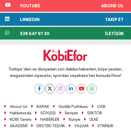
YOUTUBE
ABONE OL
LINKEDIN
TAKIP ET
538 647 97 30
İLETIŞIM
Türkiye'den ve dünyadan son dakika haberleri, köşe yazıları,
magazinden siyasete, spordan seyahate her konuda Flow!
About Us
KAPAK
Gizlilik Politikası
OSB
Hakkımızda
SÖYLEŞİ
İletişim
SEKTÖR
KOBİ Tanımı
HABERLER
Künye
ÜLKE
AKADEMİ
DESTEK-TEŞVİK
YAŞAM
ETKİNLİK