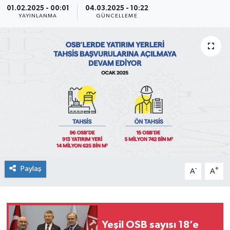
01.02.2025 - 00:01
04.03.2025 - 10:22
YAYINLANMA
GÜNCELLEME
SEKTÖR
ŞİRKET PANO
SÖYLEŞİ
ÜLKE
YAŞAM
Paylaş
-
+
A
A
Yeşil OSB sayısı 18’e