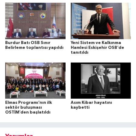
Burdur Batı OSB Sınır
Yeni Sistem ve Kalkınma
Belirleme toplantısı yapıldı
Hamlesi Eskişehir OSB’de
tanıtıldı
Elmas Programı’nın ilk
Asım Kibar hayatını
sektör buluşması
kaybetti
OSTİM’den başlatıldı