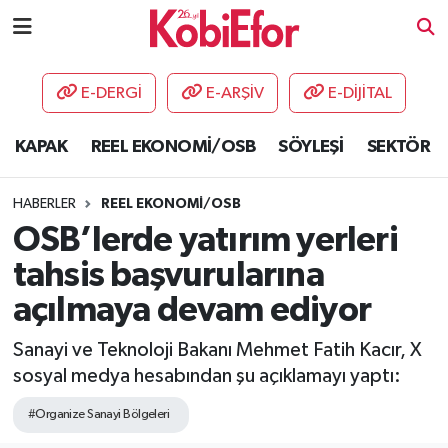
AKADEMİ
E-DERGİ
E-ARŞİV
E-DİJİTAL
BİLİŞİM PANO
KAPAK
REEL EKONOMİ/OSB
SÖYLEŞİ
SEKTÖR
DESTEK-TEŞVİK
HABERLER
REEL EKONOMİ/OSB
ETKİNLİK
OSB’lerde yatırım yerleri
tahsis başvurularına
GÜNCEL
açılmaya devam ediyor
HABERLER
Sanayi ve Teknoloji Bakanı Mehmet Fatih Kacır, X
sosyal medya hesabından şu açıklamayı yaptı:
KAPAK
#Organize Sanayi Bölgeleri
OSB