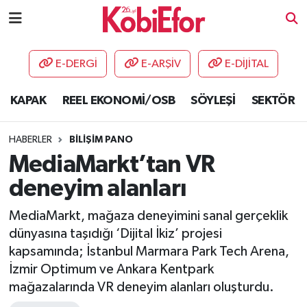
AKADEMİ
E-DERGİ
E-ARŞİV
E-DİJİTAL
BİLİŞİM PANO
KAPAK
REEL EKONOMİ/OSB
SÖYLEŞİ
SEKTÖR
DESTEK-TEŞVİK
HABERLER
BİLİŞİM PANO
ETKİNLİK
MediaMarkt’tan VR
deneyim alanları
GÜNCEL
MediaMarkt, mağaza deneyimini sanal gerçeklik
HABERLER
dünyasına taşıdığı ‘Dijital İkiz’ projesi
kapsamında; İstanbul Marmara Park Tech Arena,
KAPAK
İzmir Optimum ve Ankara Kentpark
mağazalarında VR deneyim alanları oluşturdu.
OSB