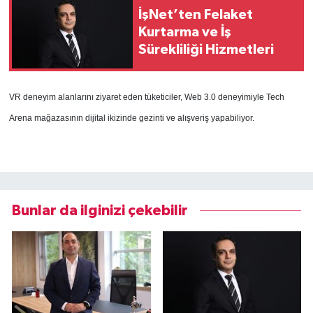
İşNet’ten Felaket
Kurtarma ve İş
Sürekliliği Hizmetleri
VR deneyim alanlarını ziyaret eden tüketiciler, Web 3.0 deneyimiyle Tech
Arena mağazasının dijital ikizinde gezinti ve alışveriş yapabiliyor.
Bunlar da ilginizi çekebilir