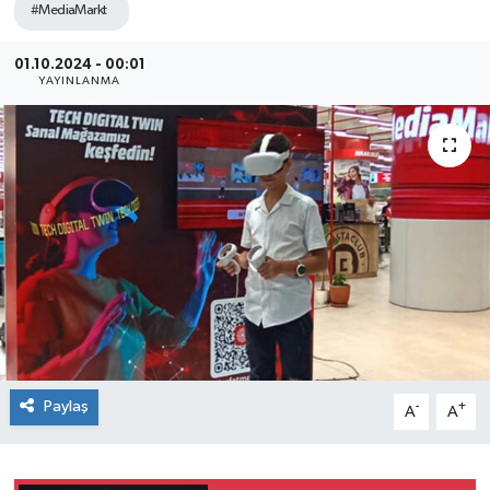
#MediaMarkt
SEKTÖR
01.10.2024 - 00:01
YAYINLANMA
ŞİRKET PANO
SÖYLEŞİ
ÜLKE
YAŞAM
Paylaş
-
+
A
A