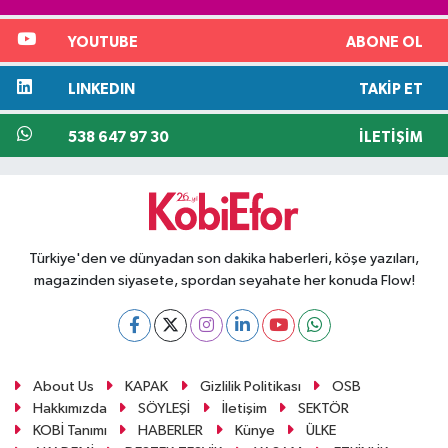
YOUTUBE
ABONE OL
LINKEDIN
TAKIP ET
538 647 97 30
İLETIŞIM
Türkiye'den ve dünyadan son dakika haberleri, köşe yazıları,
magazinden siyasete, spordan seyahate her konuda Flow!
About Us
KAPAK
Gizlilik Politikası
OSB
Hakkımızda
SÖYLEŞİ
İletişim
SEKTÖR
KOBİ Tanımı
HABERLER
Künye
ÜLKE