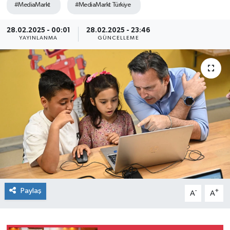
#MediaMarkt
#MediaMarkt Türkiye
SEKTÖR
28.02.2025 - 00:01
28.02.2025 - 23:46
YAYINLANMA
GÜNCELLEME
ŞİRKET PANO
SÖYLEŞİ
ÜLKE
YAŞAM
Paylaş
-
+
A
A