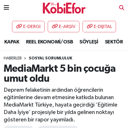
AKADEMİ
E-DERGİ
E-ARŞİV
E-DİJİTAL
BİLİŞİM PANO
KAPAK
REEL EKONOMİ/OSB
SÖYLEŞİ
SEKTÖR
DESTEK-TEŞVİK
HABERLER
SOSYAL SORUMLULUK
ETKİNLİK
MediaMarkt 5 bin çocuğa
umut oldu
GÜNCEL
Deprem felaketinin ardından öğrencilerin
HABERLER
eğitimlerine devam etmesine katkıda bulunan
MediaMarkt Türkiye, hayata geçirdiği ‘Eğitimle
KAPAK
Daha İyiye’ projesiyle bir yılda gelinen noktayı
gösteren bir rapor yayımladı.
OSB