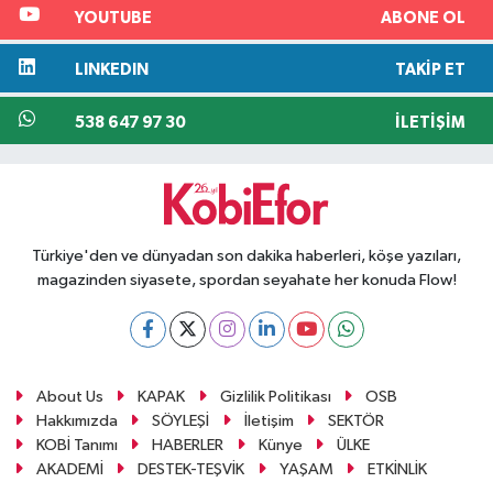
YOUTUBE
ABONE OL
LINKEDIN
TAKIP ET
538 647 97 30
İLETIŞIM
Türkiye'den ve dünyadan son dakika haberleri, köşe yazıları,
magazinden siyasete, spordan seyahate her konuda Flow!
About Us
KAPAK
Gizlilik Politikası
OSB
Hakkımızda
SÖYLEŞİ
İletişim
SEKTÖR
KOBİ Tanımı
HABERLER
Künye
ÜLKE
AKADEMİ
DESTEK-TEŞVİK
YAŞAM
ETKİNLİK