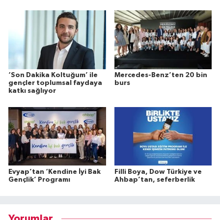
‘Son Dakika Koltuğum’ ile
Mercedes-Benz’ten 20 bin
gençler toplumsal faydaya
burs
katkı sağlıyor
Evyap’tan ‘Kendine İyi Bak
Filli Boya, Dow Türkiye ve
Gençlik’ Programı
Ahbap’tan, seferberlik
Yorumlar