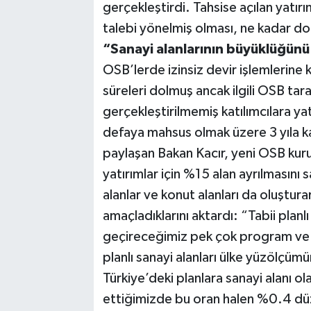
gerçekleştirdi. Tahsise açılan yatır
talebi yönelmiş olması, ne kadar doğ
“Sanayi alanlarının büyüklüğünü
OSB’lerde izinsiz devir işlemlerine kar
süreleri dolmuş ancak ilgili OSB tara
gerçekleştirilmemiş katılımcılara yat
defaya mahsus olmak üzere 3 yıla ka
paylaşan Bakan Kacır, yeni OSB kuru
yatırımlar için %15 alan ayrılmasını s
alanlar ve konut alanları da oluştu
amaçladıklarını aktardı: “Tabii pla
geçireceğimiz pek çok program ve 
planlı sanayi alanları ülke yüzölçü
Türkiye’deki planlara sanayi alanı ola
ettiğimizde bu oran halen %0.4 düz