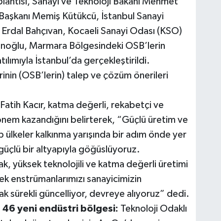
oplantısı, Sanayi ve Teknoloji Bakanı Mehmet
Başkanı Memiş Kütükcü, İstanbul Sanayi
 Erdal Bahçıvan, Kocaeli Sanayi Odası (KSO)
inoğlu, Marmara Bölgesindeki OSB’lerin
ılımıyla İstanbul’da gerçekleştirildi.
inin (OSB’lerin) talep ve çözüm önerileri
atih Kacır, katma değerli, rekabetçi ve
n önem kazandığını belirterek, “Güçlü üretim ve
ip ülkeler kalkınma yarışında bir adım önde yer
güçlü bir altyapıyla göğüslüyoruz.
k, yüksek teknolojili ve katma değerli üretimi
stek enstrümanlarımızı sanayicimizin
rak sürekli güncelliyor, devreye alıyoruz” dedi.
, 46 yeni endüstri bölgesi:
Teknoloji Odaklı