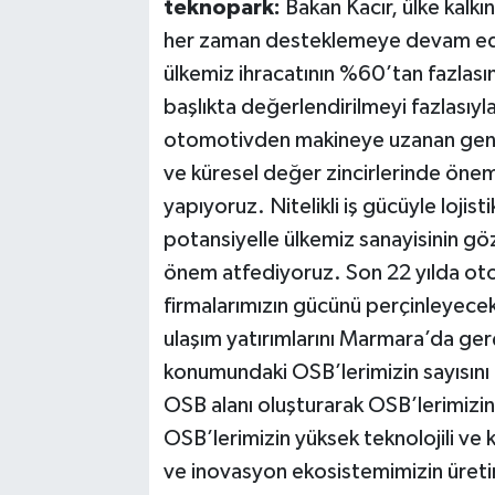
teknopark:
Bakan Kacır, ülke kalkın
her zaman desteklemeye devam edec
ülkemiz ihracatının %60’tan fazlası
başlıkta değerlendirilmeyi fazlasıy
otomotivden makineye uzanan geniş
ve küresel değer zincirlerinde önemli
yapıyoruz. Nitelikli iş gücüyle lojis
potansiyelle ülkemiz sanayisinin g
önem atfediyoruz. Son 22 yılda oto
firmalarımızın gücünü perçinleyecek 
ulaşım yatırımlarını Marmara’da ger
konumundaki OSB’lerimizin sayısını 
OSB alanı oluşturarak OSB’lerimizin
OSB’lerimizin yüksek teknolojili ve
ve inovasyon ekosistemimizin üret