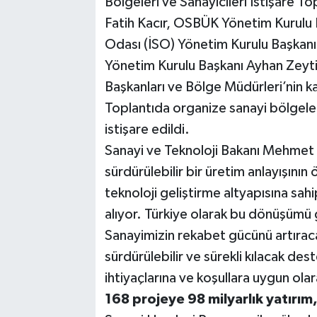
Bölgeleri ve Sanayicileri İstişare T
Fatih Kacır, OSBÜK Yönetim Kurulu 
Odası (İSO) Yönetim Kurulu Başkanı
Yönetim Kurulu Başkanı Ayhan Zeyt
Başkanları ve Bölge Müdürleri’nin kat
Toplantıda organize sanayi bölgeler
istişare edildi.
Sanayi ve Teknoloji Bakanı Mehmet F
sürdürülebilir bir üretim anlayışını
teknoloji geliştirme altyapısına sah
alıyor. Türkiye olarak bu dönüşümü 
Sanayimizin rekabet gücünü artıraca
sürdürülebilir ve sürekli kılacak de
ihtiyaçlarına ve koşullara uygun ola
168 projeye 98 milyarlık yatırım