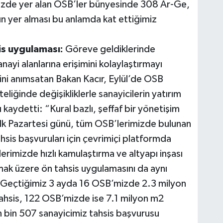
zde yer alan OSB’ler bünyesinde 308 Ar-Ge,
n yer alması bu anlamda kat ettiğimiz
is uygulaması:
Göreve geldiklerinde
anayi alanlarına erişimini kolaylaştırmayı
rini anımsatan Bakan Kacır, Eylül’de OSB
liğinde değişikliklerle sanayicilerin yatırım
nı kaydetti: “Kural bazlı, şeffaf bir yönetişim
ilk Pazartesi günü, tüm OSB’lerimizde bulunan
tahsis başvuruları için çevrimiçi platformda
erimizde hızlı kamulaştırma ve altyapı inşası
rmak üzere ön tahsis uygulamasını da aynı
. Geçtiğimiz 3 ayda 16 OSB’mizde 2.3 milyon
 tahsis, 122 OSB’mizde ise 7.1 milyon m2
n bin 507 sanayicimiz tahsis başvurusu