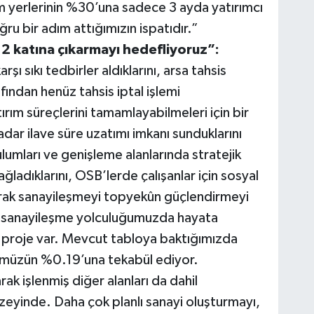
ım yerlerinin %30’una sadece 3 ayda yatırımcı
ru bir adım attığımızın ispatıdır.”
 2 katına çıkarmayı hedefliyoruz”:
şı sıkı tedbirler aldıklarını, arsa tahsis
fından henüz tahsis iptal işlemi
ırım süreçlerini tamamlayabilmeleri için bir
dar ilave süre uzatımı imkanı sunduklarını
lumları ve genişleme alanlarında stratejik
ağladıklarını, OSB’lerde çalışanlar için sosyal
rarak sanayileşmeyi topyekûn güçlendirmeyi
nlı sanayileşme yolculuğumuzda hayata
proje var. Mevcut tabloya baktığımızda
mümüzün %0.19’una tekabül ediyor.
rak işlenmiş diğer alanları da dahil
eyinde. Daha çok planlı sanayi oluşturmayı,