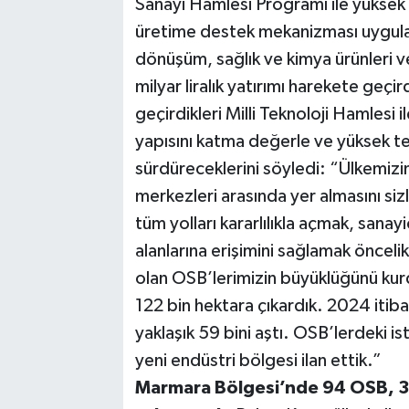
Sanayi Hamlesi Programı ile yüksek t
üretime destek mekanizması uygulad
dönüşüm, sağlık ve kimya ürünleri v
milyar liralık yatırımı harekete geçir
geçirdikleri Milli Teknoloji Hamlesi i
yapısını katma değerle ve yüksek t
sürdüreceklerini söyledi: “Ülkemizi
merkezleri arasında yer almasını si
tüm yolları kararlılıkla açmak, sanayic
alanlarına erişimini sağlamak önceli
olan OSB’lerimizin büyüklüğünü ku
122 bin hektara çıkardık. 2024 itiba
yaklaşık 59 bini aştı. OSB’lerdeki is
yeni endüstri bölgesi ilan ettik.”
Marmara Bölgesi’nde 94 OSB, 3