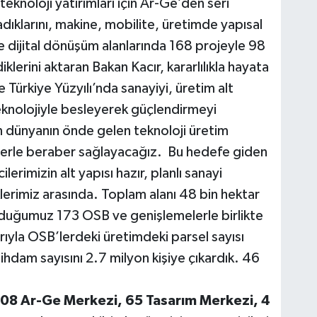
eknoloji yatırımları için Ar-Ge’den seri
ıklarını, makine, mobilite, üretimde yapısal
e dijital dönüşüm alanlarında 168 projeyle 98
diklerini aktaran Bakan Kacır, kararlılıkla hayata
le Türkiye Yüzyılı’nda sanayiyi, üretim alt
eknolojiyle besleyerek güçlendirmeyi
n dünyanın önde gelen teknoloji üretim
zlerle beraber sağlayacağız. Bu hedefe giden
ilerimizin alt yapısı hazır, planlı sanayi
klerimiz arasında. Toplam alanı 48 bin hektar
rduğumuz 173 OSB ve genişlemelerle birlikte
rıyla OSB’lerdeki üretimdeki parsel sayısı
tihdam sayısını 2.7 milyon kişiye çıkardık. 46
08 Ar-Ge Merkezi, 65 Tasarım Merkezi, 4