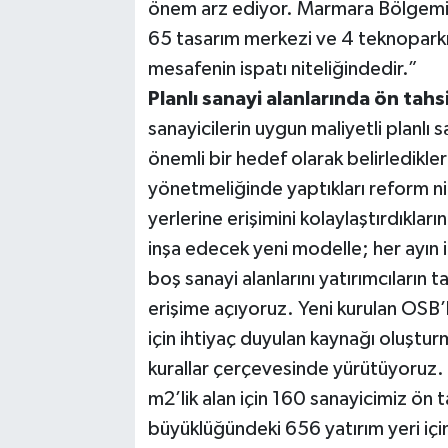
önem arz ediyor. Marmara Bölgemi
65 tasarım merkezi ve 4 teknoparkı
mesafenin ispatı niteliğindedir.”
Planlı sanayi alanlarında ön tahs
sanayicilerin uygun maliyetli planlı s
önemli bir hedef olarak belirledikle
yönetmeliğinde yaptıkları reform nite
yerlerine erişimini kolaylaştırdıkları
inşa edecek yeni modelle; her ayın 
boş sanayi alanlarını yatırımcıların 
erişime açıyoruz. Yeni kurulan OSB’l
için ihtiyaç duyulan kaynağı oluştu
kurallar çerçevesinde yürütüyoruz
m2’lik alan için 160 sanayicimiz ön
büyüklüğündeki 656 yatırım yeri içi