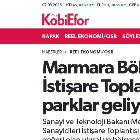
45,43620
53,38690
6
07-08-2026
USD
EUR
GBP
AKADEMİ
KAPAK
REEL EKONOMİ/OSB
SÖYLE
BİLİŞİM PANO
HABERLER
REEL EKONOMİ/OSB
DESTEK-TEŞVİK
Marmara Bölg
ETKİNLİK
İstişare Top
GÜNCEL
parklar geli
HABERLER
KAPAK
Sanayi ve Teknoloji Bakanı M
Sanayicileri İstişare Toplantıs
OSB
değeri olan ulusal ve bölgesel 