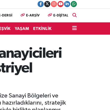
E-DERGİ
E-ARŞİV
E-DİJİTAL
EŞVİK
YAŞAM
ETKİNLİK
nayicileri
triyel
ze Sanayi Bölgeleri ve
 hazırladıklarını, stratejik
siyle birlikte planlanmış