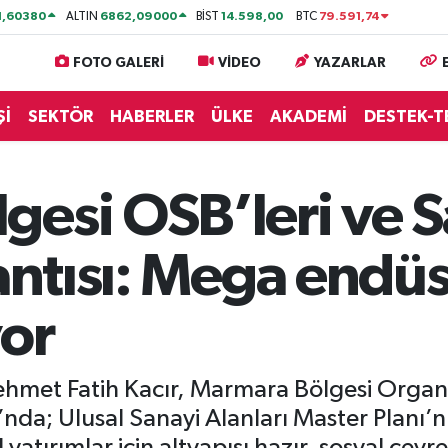
1,60380
6862,09000
14.598,00
79.591,74
ALTIN
BİST
BTC
FOTO GALERİ
VİDEO
YAZARLAR
Şİ
SEKTÖR
HABERLER
ÜLKE
AKADEMİ
DESTEK-T
esi OSB’leri ve Sa
lantısı: Mega endüs
yor
ehmet Fatih Kacır, Marmara Bölgesi Organi
ı’nda; Ulusal Sanayi Alanları Master Planı’nı
yatırımlar için altyapısı hazır, sosyal çevre