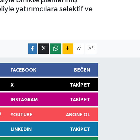
yle yatırımcılara selektif ve
-
+
A
A
FACEBOOK
BEĞEN
X
TAKIP ET
INSTAGRAM
TAKIP ET
YOUTUBE
ABONE OL
LINKEDIN
TAKIP ET