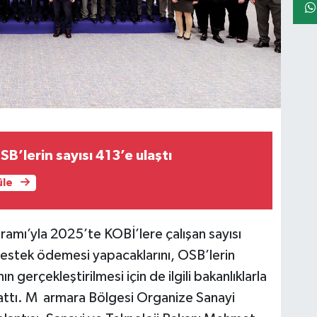
B’lerin sayısı 413’e ulaştı
üle
amı’yla 2025’te KOBİ’lere çalışan sayısı
 destek ödemesi yapacaklarını, OSB’lerin
 gerçekleştirilmesi için de ilgili bakanlıklarla
 anlattı. M armara Bölgesi Organize Sanayi