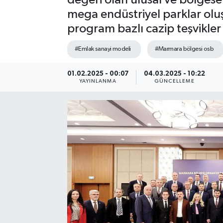
mega endüstriyel parklar oluşt
SEKTÖR
program bazlı cazip teşvikler 
ŞİRKET PANO
#Emlak sanayi modeli
#Marmara bölgesi osb
SÖYLEŞİ
01.02.2025 - 00:07
04.03.2025 - 10:22
YAYINLANMA
GÜNCELLEME
ÜLKE
YAŞAM