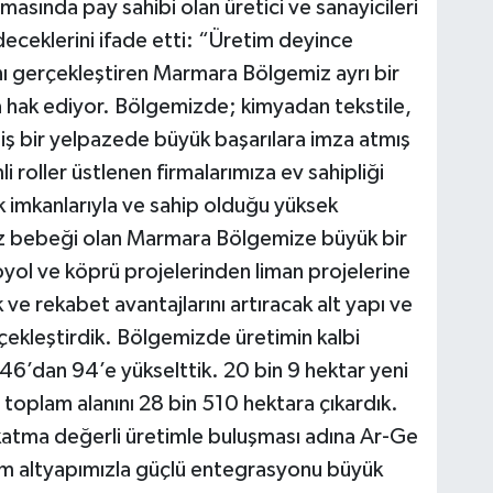
masında pay sahibi olan üretici ve sanayicileri
eklerini ifade etti: “Üretim deyince
nı gerçekleştiren Marmara Bölgemiz ayrı bir
la hak ediyor. Bölgemizde; kimyadan tekstile,
 bir yelpazede büyük başarılara imza atmış
 roller üstlenen firmalarımıza ev sahipliği
tik imkanlarıyla ve sahip olduğu yüksek
öz bebeği olan Marmara Bölgemize büyük bir
yol ve köprü projelerinden liman projelerine
ve rekabet avantajlarını artıracak alt yapı ve
çekleştirdik. Bölgemizde üretimin kalbi
46’dan 94’e yükselttik. 20 bin 9 hektar yeni
 toplam alanını 28 bin 510 hektara çıkardık.
 katma değerli üretimle buluşması adına Ar-Ge
im altyapımızla güçlü entegrasyonu büyük