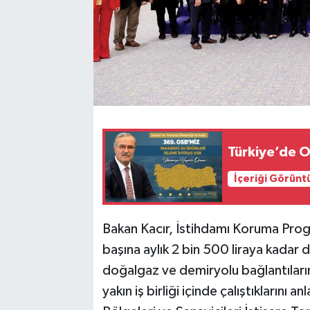
Türkiye’de OS
İçeriği Görünt
Bakan Kacır, İstihdamı Koruma Progr
başına aylık 2 bin 500 liraya kadar
doğalgaz ve demiryolu bağlantılarının
yakın iş birliği içinde çalıştıklarını