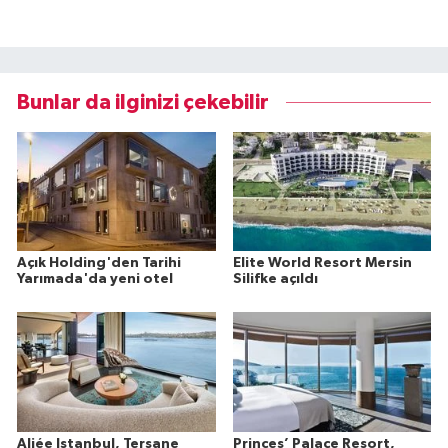
Bunlar da ilginizi çekebilir
Açık Holding'den Tarihi
Elite World Resort Mersin
Yarımada'da yeni otel
Silifke açıldı
Aliée Istanbul, Tersane
Princes’ Palace Resort,