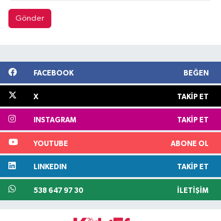
Gönder
FACEBOOK
BEĞEN
X
TAKIP ET
INSTAGRAM
TAKIP ET
YOUTUBE
ABONE OL
LINKEDIN
TAKIP ET
538 647 97 30
İLETIŞIM