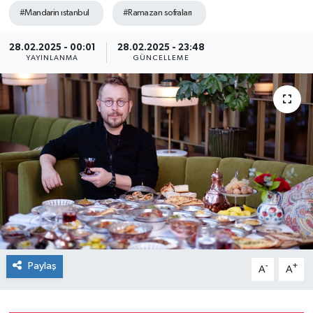
#Mandarin ıstanbul
#Ramazan sofraları
SEKTÖR
28.02.2025 - 00:01
28.02.2025 - 23:48
ŞİRKET PANO
YAYINLANMA
GÜNCELLEME
SÖYLEŞİ
ÜLKE
YAŞAM
Paylaş
-
+
A
A