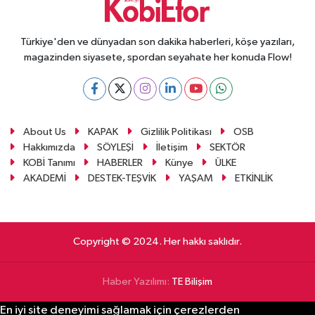
Türkiye'den ve dünyadan son dakika haberleri, köşe yazıları,
magazinden siyasete, spordan seyahate her konuda Flow!
About Us
KAPAK
Gizlilik Politikası
OSB
Hakkımızda
SÖYLEŞİ
İletişim
SEKTÖR
KOBİ Tanımı
HABERLER
Künye
ÜLKE
AKADEMİ
DESTEK-TEŞVİK
YAŞAM
ETKİNLİK
Copyright © 2024. Her hakkı saklıdır.
Haber Yazılımı:
TE Bilişim
En iyi site deneyimi sağlamak için çerezlerden