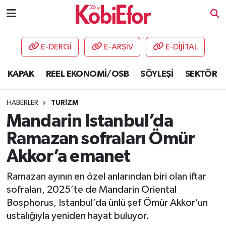
AKADEMİ
E-DERGİ
E-ARŞİV
E-DİJİTAL
BİLİŞİM PANO
KAPAK
REEL EKONOMİ/OSB
SÖYLEŞİ
SEKTÖR
DESTEK-TEŞVİK
HABERLER
TURİZM
ETKİNLİK
Mandarin Istanbul’da
Ramazan sofraları Ömür
GÜNCEL
Akkor’a emanet
HABERLER
Ramazan ayının en özel anlarından biri olan iftar
sofraları, 2025’te de Mandarin Oriental
KAPAK
Bosphorus, Istanbul’da ünlü şef Ömür Akkor’un
ustalığıyla yeniden hayat buluyor.
OSB