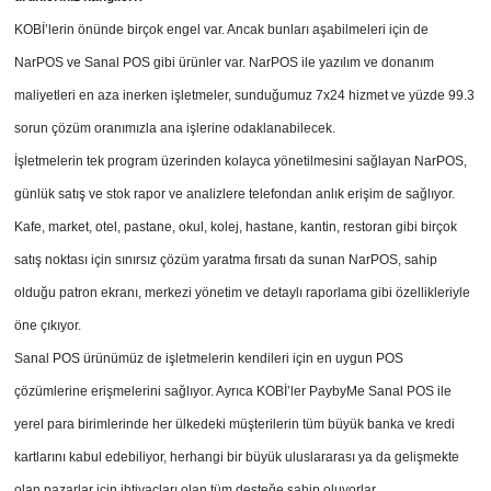
KOBİ’lerin önünde birçok engel var. Ancak bunları aşabilmeleri için de
NarPOS ve Sanal POS gibi ürünler var. NarPOS ile yazılım ve donanım
maliyetleri en aza inerken işletmeler, sunduğumuz 7x24 hizmet ve yüzde 99.3
sorun çözüm oranımızla ana işlerine odaklanabilecek.
İşletmelerin tek program üzerinden kolayca yönetilmesini sağlayan NarPOS,
günlük satış ve stok rapor ve analizlere telefondan anlık erişim de sağlıyor.
Kafe, market, otel, pastane, okul, kolej, hastane, kantin, restoran gibi birçok
satış noktası için sınırsız çözüm yaratma fırsatı da sunan NarPOS, sahip
olduğu patron ekranı, merkezi yönetim ve detaylı raporlama gibi özellikleriyle
öne çıkıyor.
Sanal POS ürünümüz de işletmelerin kendileri için en uygun POS
çözümlerine erişmelerini sağlıyor. Ayrıca KOBİ’ler PaybyMe Sanal POS ile
yerel para birimlerinde her ülkedeki müşterilerin tüm büyük banka ve kredi
kartlarını kabul edebiliyor, herhangi bir büyük uluslararası ya da gelişmekte
olan pazarlar için ihtiyaçları olan tüm desteğe sahip oluyorlar.