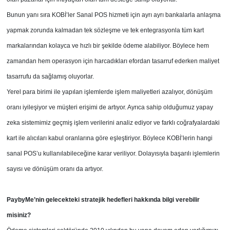
Bunun yanı sıra KOBİ’ler Sanal POS hizmeti için ayrı ayrı bankalarla anlaşma
yapmak zorunda kalmadan tek sözleşme ve tek entegrasyonla tüm kart
markalarından kolayca ve hızlı bir şekilde ödeme alabiliyor. Böylece hem
zamandan hem operasyon için harcadıkları efordan tasarruf ederken maliyet
tasarrufu da sağlamış oluyorlar.
Yerel para birimi ile yapılan işlemlerde işlem maliyetleri azalıyor, dönüşüm
oranı iyileşiyor ve müşteri erişimi de artıyor. Ayrıca sahip olduğumuz yapay
zeka sistemimiz geçmiş işlem verilerini analiz ediyor ve farklı coğrafyalardaki
kart ile alıcıları kabul oranlarına göre eşleştiriyor. Böylece KOBİ’lerin hangi
sanal POS’u kullanılabileceğine karar veriliyor. Dolayısıyla başarılı işlemlerin
sayısı ve dönüşüm oranı da artıyor.
PaybyMe’nin gelecekteki stratejik hedefleri hakkında bilgi verebilir
misiniz?