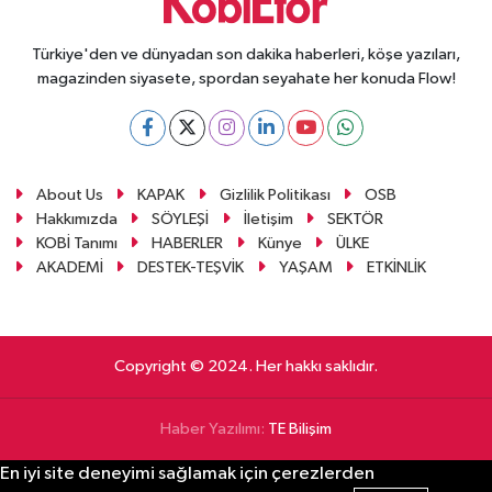
Türkiye'den ve dünyadan son dakika haberleri, köşe yazıları,
magazinden siyasete, spordan seyahate her konuda Flow!
About Us
KAPAK
Gizlilik Politikası
OSB
Hakkımızda
SÖYLEŞİ
İletişim
SEKTÖR
KOBİ Tanımı
HABERLER
Künye
ÜLKE
AKADEMİ
DESTEK-TEŞVİK
YAŞAM
ETKİNLİK
Copyright © 2024. Her hakkı saklıdır.
Haber Yazılımı:
TE Bilişim
En iyi site deneyimi sağlamak için çerezlerden