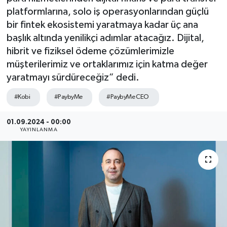
platformlarına, solo iş operasyonlarından güçlü
SEKTÖR
bir fintek ekosistemi yaratmaya kadar üç ana
başlık altında yenilikçi adımlar atacağız. Dijital,
ŞİRKET PANO
hibrit ve fiziksel ödeme çözümlerimizle
müşterilerimiz ve ortaklarımız için katma değer
SÖYLEŞİ
yaratmayı sürdüreceğiz” dedi.
ÜLKE
#Kobi
#PaybyMe
#PaybyMe CEO
YAŞAM
01.09.2024 - 00:00
YAYINLANMA