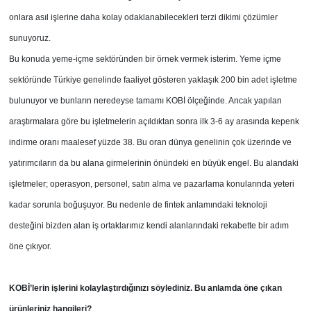
onlara asıl işlerine daha kolay odaklanabilecekleri terzi dikimi çözümler
sunuyoruz.
Bu konuda yeme-içme sektöründen bir örnek vermek isterim. Yeme içme
sektöründe Türkiye genelinde faaliyet gösteren yaklaşık 200 bin adet işletme
bulunuyor ve bunların neredeyse tamamı KOBİ ölçeğinde. Ancak yapılan
araştırmalara göre bu işletmelerin açıldıktan sonra ilk 3-6 ay arasında kepenk
indirme oranı maalesef yüzde 38. Bu oran dünya genelinin çok üzerinde ve
yatırımcıların da bu alana girmelerinin önündeki en büyük engel. Bu alandaki
işletmeler; operasyon, personel, satın alma ve pazarlama konularında yeteri
kadar sorunla boğuşuyor. Bu nedenle de fintek anlamındaki teknoloji
desteğini bizden alan iş ortaklarımız kendi alanlarındaki rekabette bir adım
öne çıkıyor.
KOBİ’lerin işlerini kolaylaştırdığınızı söylediniz. Bu anlamda öne çıkan
ürünleriniz hangileri?