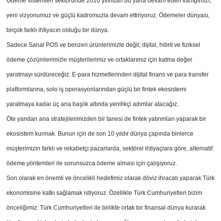
Ödeme sistemleri sektöründe 2010 yılından bu yana devam eden varlığımızı,
yeni vizyonumuz ve güçlü kadromuzla devam ettiriyoruz. Ödemeler dünyası,
birçok farklı ihtiyacın olduğu bir dünya.
Sadece Sanal POS ve benzeri ürünlerimizle değil; dijital, hibrit ve fiziksel
ödeme çözümlerimizle müşterilerimiz ve ortaklarımız için katma değer
yaratmayı sürdüreceğiz. E-para hizmetlerinden dijital finans ve para transfer
platformlarına, solo iş operasyonlarından güçlü bir fintek ekosistemi
yaratmaya kadar üç ana başlık altında yenilikçi adımlar atacağız.
Öte yandan ana stratejilerimizden bir tanesi de fintek yatırımları yaparak bir
ekosistem kurmak. Bunun için de son 10 yıldır dünya çapında binlerce
müşterimizin farklı ve rekabetçi pazarlarda, sektörel ihtiyaçlara göre, alternatif
ödeme yöntemleri ile sorunsuzca ödeme alması için çalışıyoruz.
Son olarak en önemli ve öncelikli hedefimiz olarak döviz ihracatı yaparak Türk
ekonomisine katkı sağlamak istiyoruz. Özellikle Türk Cumhuriyetleri bizim
önceliğimiz. Türk Cumhuriyetleri ile birlikte ortak bir finansal dünya kurarak