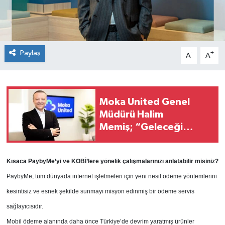
Paylaş
-
+
A
A
Moka United Genel
Müdürü Halim
Memiş; “Geleceği
yalnızca öngörmek
değil, inşa etmek için
Kısaca PaybyMe’yi ve KOBİ’lere yönelik çalışmalarınızı anlatabilir misiniz?
buradayız”
PaybyMe, tüm dünyada internet işletmeleri için yeni nesil ödeme yöntemlerini
kesintisiz ve esnek şekilde sunmayı misyon edinmiş bir ödeme servis
sağlayıcısıdır.
Mobil ödeme alanında daha önce Türkiye’de devrim yaratmış ürünler