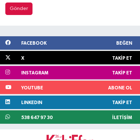
Gönder
FACEBOOK
BEĞEN
X
TAKIP ET
INSTAGRAM
TAKIP ET
YOUTUBE
ABONE OL
LINKEDIN
TAKIP ET
538 647 97 30
İLETIŞIM