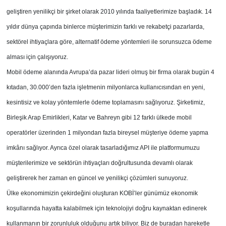
geliştiren yenilikçi bir şirket olarak 2010 yılında faaliyetlerimize başladık. 14
yıldır dünya çapında binlerce müşterimizin farklı ve rekabetçi pazarlarda,
sektörel ihtiyaçlara göre, alternatif ödeme yöntemleri ile sorunsuzca ödeme
alması için çalışıyoruz.
Mobil ödeme alanında Avrupa’da pazar lideri olmuş bir firma olarak bugün 4
kıtadan, 30.000’den fazla işletmenin milyonlarca kullanıcısından en yeni,
kesintisiz ve kolay yöntemlerle ödeme toplamasını sağlıyoruz. Şirketimiz,
Birleşik Arap Emirlikleri, Katar ve Bahreyn gibi 12 farklı ülkede mobil
operatörler üzerinden 1 milyondan fazla bireysel müşteriye ödeme yapma
imkânı sağlıyor. Ayrıca özel olarak tasarladığımız API ile platformumuzu
müşterilerimize ve sektörün ihtiyaçları doğrultusunda devamlı olarak
geliştirerek her zaman en güncel ve yenilikçi çözümleri sunuyoruz.
Ülke ekonomimizin çekirdeğini oluşturan KOBİ’ler günümüz ekonomik
koşullarında hayatta kalabilmek için teknolojiyi doğru kaynaktan edinerek
kullanmanın bir zorunluluk olduğunu artık biliyor. Biz de buradan hareketle