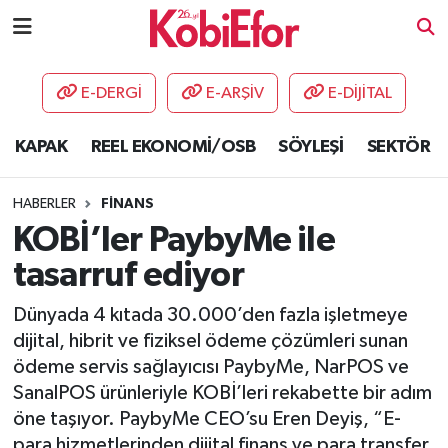
AKADEMİ
E-DERGİ
E-ARŞİV
E-DİJİTAL
BİLİŞİM PANO
KAPAK
REEL EKONOMİ/OSB
SÖYLEŞİ
SEKTÖR
DESTEK-TEŞVİK
HABERLER
FİNANS
ETKİNLİK
KOBİ’ler PaybyMe ile
tasarruf ediyor
GÜNCEL
Dünyada 4 kıtada 30.000’den fazla işletmeye
HABERLER
dijital, hibrit ve fiziksel ödeme çözümleri sunan
ödeme servis sağlayıcısı PaybyMe, NarPOS ve
KAPAK
SanalPOS ürünleriyle KOBİ’leri rekabette bir adım
öne taşıyor. PaybyMe CEO’su Eren Deyiş, “E-
OSB
para hizmetlerinden dijital finans ve para transfer