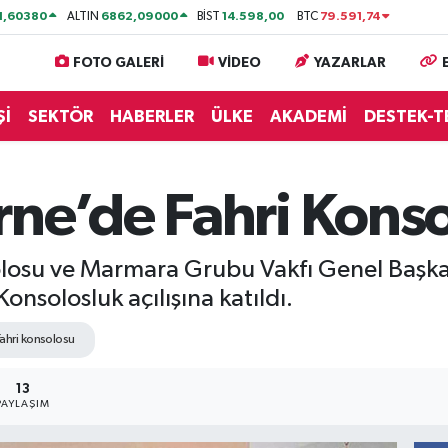
1,60380
6862,09000
14.598,00
79.591,74
ALTIN
BİST
BTC
FOTO GALERİ
VİDEO
YAZARLAR
Şİ
SEKTÖR
HABERLER
ÜLKE
AKADEMİ
DESTEK-T
ne’de Fahri Konso
olosu ve Marmara Grubu Vakfı Genel Başka
onsolosluk açılışına katıldı.
fahri konsolosu
13
PAYLAŞIM