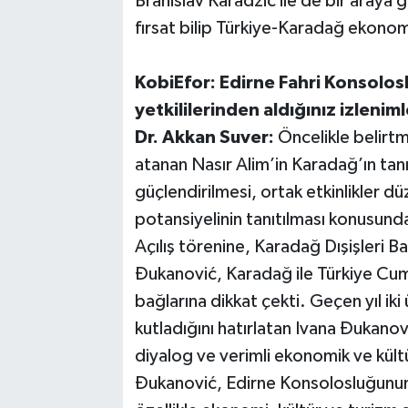
Branislav Karadzic ile de bir araya g
fırsat bilip Türkiye-Karadağ ekonomi 
KobiEfor: Edirne Fahri Konsolosl
yetkililerinden aldığınız izleniml
Dr. Akkan Suver:
Öncelikle belirtm
atanan Nasır Alim’in Karadağ’ın tanı
güçlendirilmesi, ortak etkinlikler 
potansiyelinin tanıtılması konusund
Açılış törenine, Karadağ Dışişleri B
Đukanović, Karadağ ile Türkiye Cumh
bağlarına dikkat çekti. Geçen yıl iki ü
kutladığını hatırlatan Ivana Đukanovi
diyalog ve verimli ekonomik ve kültü
Đukanović, Edirne Konsolosluğunun, K