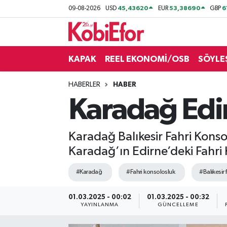
45,43620
53,38690
6
09-08-2026
USD
EUR
GBP
AKADEMİ
KAPAK
REEL EKONOMİ/OSB
SÖYLE
BİLİŞİM PANO
HABERLER
HABER
DESTEK-TEŞVİK
Karadağ Edir
ETKİNLİK
Karadağ Balıkesir Fahri Kons
GÜNCEL
Karadağ’ın Edirne’deki Fahri K
HABERLER
#Karadağ
#Fahri konsolosluk
#Balıkesir 
KAPAK
01.03.2025 - 00:02
01.03.2025 - 00:32
YAYINLANMA
GÜNCELLEME
OSB