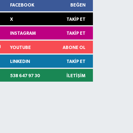
FACEBOOK
BEĞEN
X
TAKIP ET
INSTAGRAM
TAKIP ET
YOUTUBE
ABONE OL
LINKEDIN
TAKIP ET
538 647 97 30
İLETIŞIM