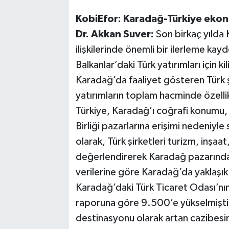
KobiEfor: Karadağ-Türkiye ekonom
Dr. Akkan Suver:
Son birkaç yılda 
ilişkilerinde önemli bir ilerleme ka
Balkanlar’daki Türk yatırımları için ki
Karadağ’da faaliyet gösteren Türk ş
yatırımların toplam hacminde özell
Türkiye, Karadağ’ı coğrafi konumu, 
Birliği pazarlarına erişimi nedeniyle
olarak, Türk şirketleri turizm, inşaat
değerlendirerek Karadağ pazarında 
verilerine göre Karadağ’da yaklaşık 
Karadağ’daki Türk Ticaret Odası’
raporuna göre 9.500’e yükselmiştir.
destinasyonu olarak artan cazibesini v