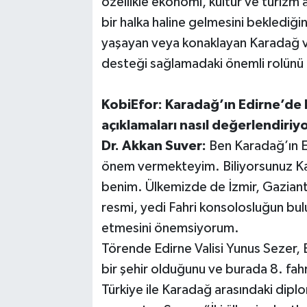
özellikle ekonomi, kültür ve turizm a
bir halka haline gelmesini beklediğ
yaşayan veya konaklayan Karadağ v
desteği sağlamadaki önemli rolünü 
KobiEfor: Karadağ’ın Edirne’de 
açıklamaları nasıl değerlendiri
Dr. Akkan Suver:
Ben Karadağ’ın E
önem vermekteyim. Biliyorsunuz Kara
benim. Ülkemizde de İzmir, Gaziant
resmi, yedi Fahri konsolosluğun bu
etmesini önemsiyorum.
Törende Edirne Valisi Yunus Sezer, E
bir şehir olduğunu ve burada 8. fahr
Türkiye ile Karadağ arasındaki diplomat