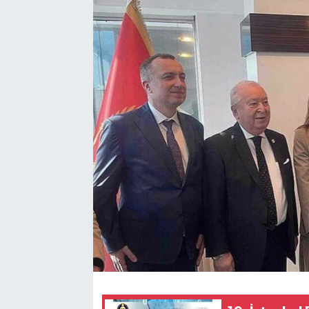
SEKTÖR
ŞİRKET PANO
SÖYLEŞİ
ÜLKE
YAŞAM