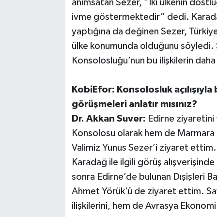
anımsatan Sezer, “İki ülkenin dostluğu
ivme göstermektedir” dedi. Karadağ’
yaptığına da değinen Sezer, Türkiye
ülke konumunda olduğunu söyledi. S
Konsolosluğu’nun bu ilişkilerin daha
KobiEfor: Konsolosluk açılışıyla b
görüşmeleri anlatır mısınız?
Dr. Akkan Suver:
Edirne ziyaretini
Konsolosu olarak hem de Marmara G
Valimiz Yunus Sezer’i ziyaret ettim
Karadağ ile ilgili görüş alışverişin
sonra Edirne’de bulunan Dışişleri Ba
Ahmet Yörük’ü de ziyaret ettim. Sa
ilişkilerini, hem de Avrasya Ekonomi 