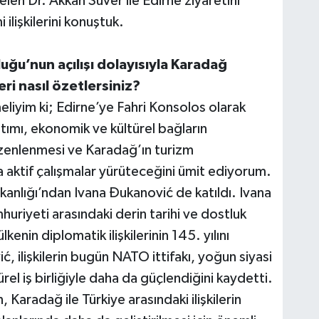
elen Dr. Akkan Suver ile Edirne ziyaretini
ilişkilerini konuştuk.
uğu’nun açılışı dolayısıyla Karadağ
eri nasıl özetlersiniz?
eliyim ki; Edirne’ye Fahri Konsolos olarak
tımı, ekonomik ve kültürel bağların
düzenlenmesi ve Karadağ’ın turizm
a aktif çalışmalar yürüteceğini ümit ediyorum.
akanlığı’ndan Ivana Đukanović de katıldı. Ivana
uriyeti arasındaki derin tarihi ve dostluk
lkenin diplomatik ilişkilerinin 145. yılını
ć, ilişkilerin bugün NATO ittifakı, yoğun siyasi
rel iş birliğiyle daha da güçlendiğini kaydetti.
aradağ ile Türkiye arasındaki ilişkilerin