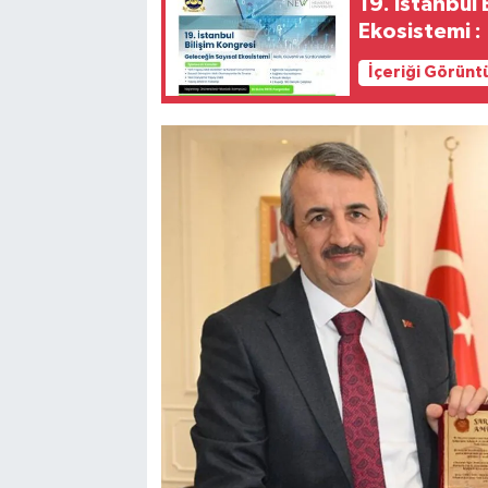
19. İstanbul
Ekosistemi : 
İçeriği Görünt