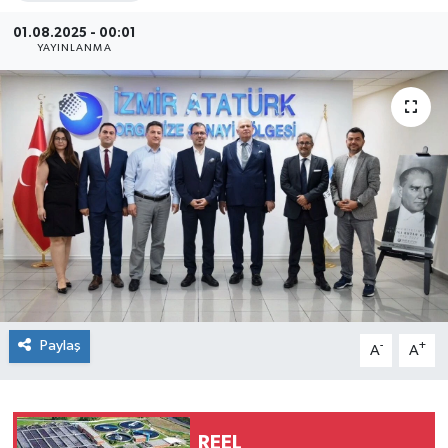
SEKTÖR
01.08.2025 - 00:01
YAYINLANMA
ŞİRKET PANO
SÖYLEŞİ
ÜLKE
YAŞAM
Paylaş
-
+
A
A
REEL