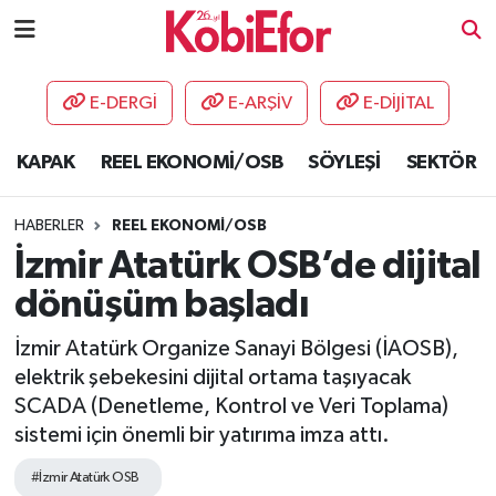
AKADEMİ
E-DERGİ
E-ARŞİV
E-DİJİTAL
BİLİŞİM PANO
KAPAK
REEL EKONOMİ/OSB
SÖYLEŞİ
SEKTÖR
DESTEK-TEŞVİK
HABERLER
REEL EKONOMİ/OSB
ETKİNLİK
İzmir Atatürk OSB’de dijital
dönüşüm başladı
GÜNCEL
İzmir Atatürk Organize Sanayi Bölgesi (İAOSB),
HABERLER
elektrik şebekesini dijital ortama taşıyacak
SCADA (Denetleme, Kontrol ve Veri Toplama)
KAPAK
sistemi için önemli bir yatırıma imza attı.
OSB
#İzmir Atatürk OSB