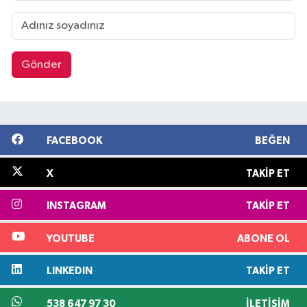
Gönder
FACEBOOK
BEĞEN
X
TAKIP ET
INSTAGRAM
TAKIP ET
YOUTUBE
ABONE OL
LINKEDIN
TAKIP ET
538 647 97 30
İLETIŞIM