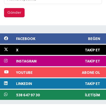
Gönder
FACEBOOK
BEĞEN
X
TAKIP ET
INSTAGRAM
TAKIP ET
YOUTUBE
ABONE OL
LINKEDIN
TAKIP ET
538 647 97 30
İLETIŞIM