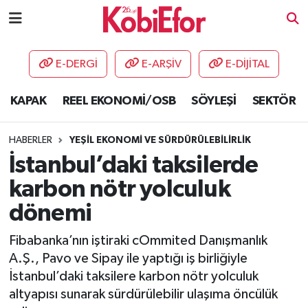
AKADEMİ
E-DERGİ
E-ARŞİV
E-DİJİTAL
BİLİŞİM PANO
KAPAK
REEL EKONOMİ/OSB
SÖYLEŞİ
SEKTÖR
DESTEK-TEŞVİK
HABERLER
YEŞİL EKONOMİ VE SÜRDÜRÜLEBİLİRLİK
ETKİNLİK
İstanbul’daki taksilerde
karbon nötr yolculuk
GÜNCEL
dönemi
HABERLER
Fibabanka’nın iştiraki cOmmited Danışmanlık
A.Ş., Pavo ve Sipay ile yaptığı iş birliğiyle
KAPAK
İstanbul’daki taksilere karbon nötr yolculuk
altyapısı sunarak sürdürülebilir ulaşıma öncülük
OSB