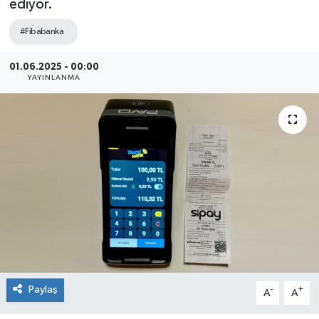
ediyor.
SEKTÖR
#Fibabanka
ŞİRKET PANO
01.06.2025 - 00:00
YAYINLANMA
SÖYLEŞİ
ÜLKE
YAŞAM
Paylaş
-
+
A
A