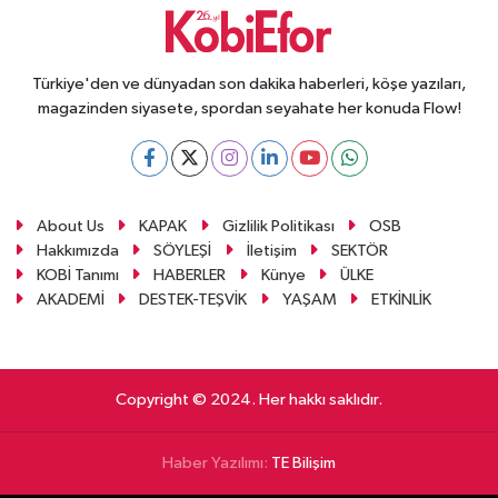
Türkiye'den ve dünyadan son dakika haberleri, köşe yazıları,
magazinden siyasete, spordan seyahate her konuda Flow!
About Us
KAPAK
Gizlilik Politikası
OSB
Hakkımızda
SÖYLEŞİ
İletişim
SEKTÖR
KOBİ Tanımı
HABERLER
Künye
ÜLKE
AKADEMİ
DESTEK-TEŞVİK
YAŞAM
ETKİNLİK
Copyright © 2024. Her hakkı saklıdır.
Haber Yazılımı:
TE Bilişim