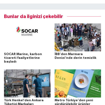
Bunlar da ilginizi çekebilir
SOCAR Marine, karbon
İBB’den Marmara
ticareti faaliyetlerine
Denizi’nde derin temizlik
başladı
Türk Henkel’den Ankara
Metro Türkiye’den yeni
Tüketici Markaları
sürdürülebilir ürünler