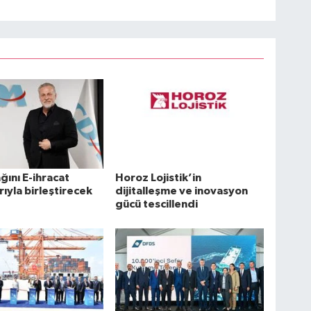
ağını E-ihracat
Horoz Lojistik’in
rıyla birleştirecek
dijitalleşme ve inovasyon
gücü tescillendi