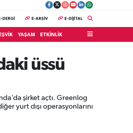
E-DERGİ
E-ARŞİV
E-DİJİTAL
EŞVİK
YAŞAM
ETKİNLİK
daki üssü
da’da şirket açtı. Greenlog
iğer yurt dışı operasyonlarını