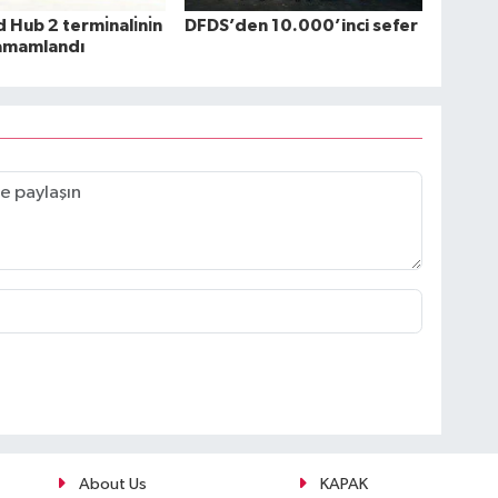
Hub 2 termı̇nalı̇nı̇n
DFDS’den 10.000’inci sefer
 tamamlandı
About Us
KAPAK