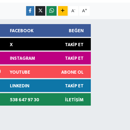
-
+
A
A
FACEBOOK
BEĞEN
X
TAKIP ET
INSTAGRAM
TAKIP ET
YOUTUBE
ABONE OL
LINKEDIN
TAKIP ET
538 647 97 30
İLETIŞIM