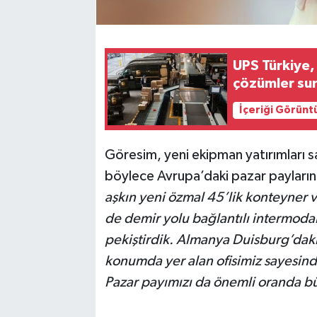
UPS Türkiye,
çözümler su
İçeriği Görünt
Göresim, yeni ekipman yatırımları s
böylece Avrupa’daki pazar paylarını
aşkın yeni özmal 45’lik konteyner 
de demir yolu bağlantılı intermod
pekiştirdik. Almanya Duisburg’daki 
konumda yer alan ofisimiz sayesinde
Pazar payımızı da önemli oranda b