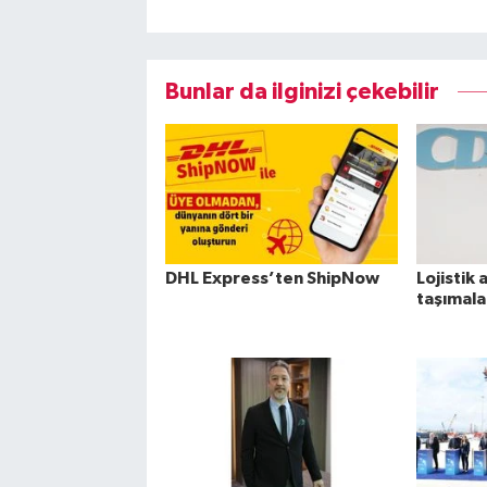
Bunlar da ilginizi çekebilir
DHL Express’ten ShipNow
Lojistik 
taşımala