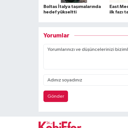
Boltas İtalya taşımalarında
East Med 
hedef yükseltti
ilk fazı
Yorumlar
Gönder