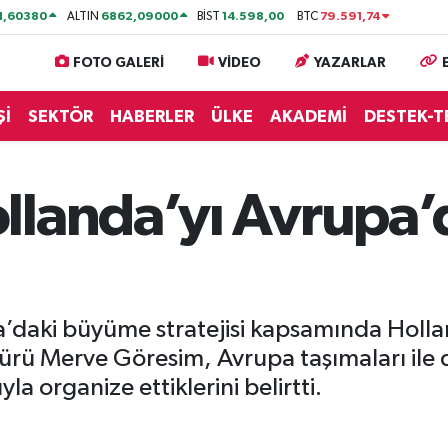
1,60380
6862,09000
14.598,00
79.591,74
ALTIN
BİST
BTC
FOTO GALERİ
VİDEO
YAZARLAR
Şİ
SEKTÖR
HABERLER
ÜLKE
AKADEMİ
DESTEK-T
llanda’yı Avrupa’
daki büyüme stratejisi kapsamında Hollan
rü Merve Göresim, Avrupa taşımaları ile d
yla organize ettiklerini belirtti.