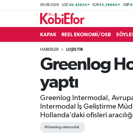
45,43620
53,38690
6
09-08-2026
USD
EUR
GBP
AKADEMİ
KAPAK
REEL EKONOMİ/OSB
SÖYLE
BİLİŞİM PANO
HABERLER
LOJİSTİK
DESTEK-TEŞVİK
Greenlog Ho
ETKİNLİK
yaptı
GÜNCEL
Greenlog Intermodal, Avrupa’
HABERLER
Intermodal İş Geliştirme Müdü
KAPAK
Hollanda’daki ofisleri aracılığı
#Greenlog ıntermodal
OSB