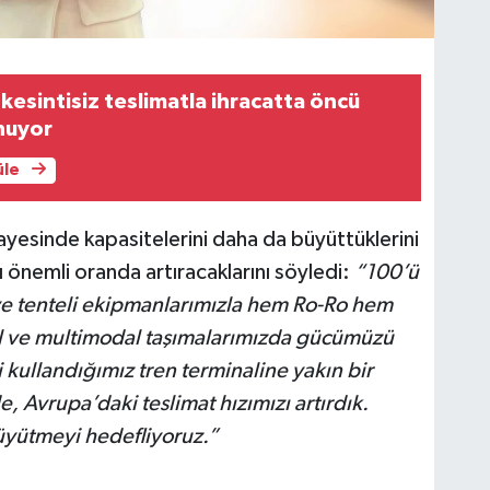
 kesintisiz teslimatla ihracatta öncü
nuyor
üle
ayesinde kapasitelerini daha da büyüttüklerini
 önemli oranda artıracaklarını söyledi:
“100’ü
ve tenteli ekipmanlarımızla hem Ro-Ro hem
al ve multimodal taşımalarımızda gücümüzü
kullandığımız tren terminaline yakın bir
, Avrupa’daki teslimat hızımızı artırdık.
üyütmeyi hedefliyoruz.”