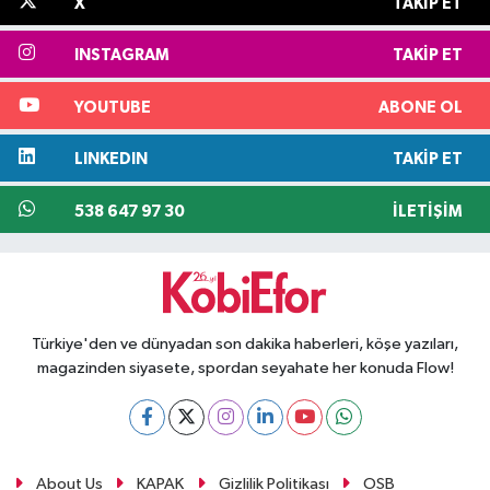
X
TAKIP ET
INSTAGRAM
TAKIP ET
YOUTUBE
ABONE OL
LINKEDIN
TAKIP ET
538 647 97 30
İLETIŞIM
Türkiye'den ve dünyadan son dakika haberleri, köşe yazıları,
magazinden siyasete, spordan seyahate her konuda Flow!
About Us
KAPAK
Gizlilik Politikası
OSB