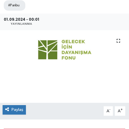
#Paribu
SEKTÖR
01.09.2024 - 00:01
ŞİRKET PANO
YAYINLANMA
SÖYLEŞİ
ÜLKE
YAŞAM
Paylaş
-
+
A
A