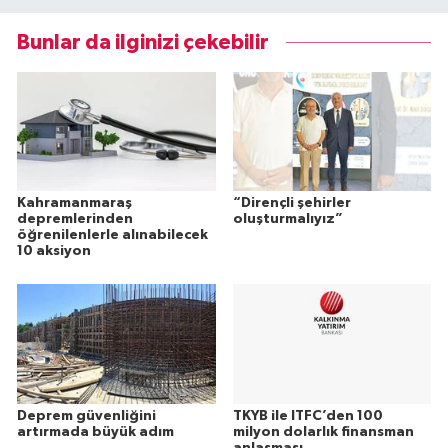
Bunlar da ilginizi çekebilir
Kahramanmaraş
“Dirençli şehirler
depremlerinden
oluşturmalıyız”
öğrenilenlerle alınabilecek
10 aksiyon
Deprem güvenliğini
TKYB ile ITFC’den 100
artırmada büyük adım
milyon dolarlık finansman
anlaşması