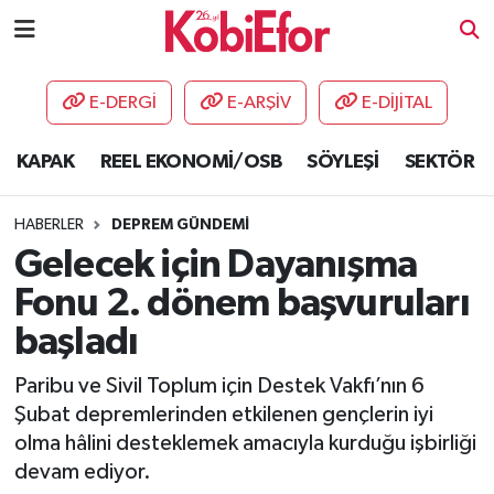
AKADEMİ
E-DERGİ
E-ARŞİV
E-DİJİTAL
BİLİŞİM PANO
KAPAK
REEL EKONOMİ/OSB
SÖYLEŞİ
SEKTÖR
DESTEK-TEŞVİK
HABERLER
DEPREM GÜNDEMİ
ETKİNLİK
Gelecek için Dayanışma
Fonu 2. dönem başvuruları
GÜNCEL
başladı
HABERLER
Paribu ve Sivil Toplum için Destek Vakfı’nın 6
Şubat depremlerinden etkilenen gençlerin iyi
KAPAK
olma hâlini desteklemek amacıyla kurduğu işbirliği
devam ediyor.
OSB