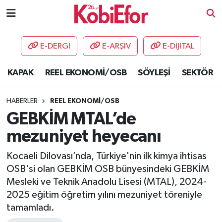
AKADEMİ
E-DERGİ
E-ARŞİV
E-DİJİTAL
BİLİŞİM PANO
KAPAK
REEL EKONOMİ/OSB
SÖYLEŞİ
SEKTÖR
DESTEK-TEŞVİK
HABERLER
REEL EKONOMİ/OSB
ETKİNLİK
GEBKİM MTAL’de
mezuniyet heyecanı
GÜNCEL
Kocaeli Dilovası’nda, Türkiye'nin ilk kimya ihtisas
HABERLER
OSB'si olan GEBKİM OSB bünyesindeki GEBKİM
Mesleki ve Teknik Anadolu Lisesi (MTAL), 2024-
KAPAK
2025 eğitim öğretim yılını mezuniyet töreniyle
tamamladı.
OSB