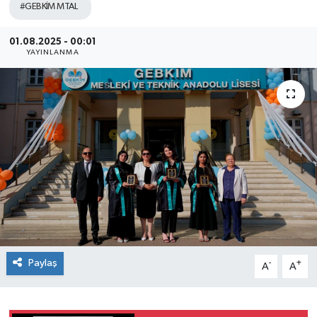
#GEBKİM MTAL
SEKTÖR
01.08.2025 - 00:01
YAYINLANMA
ŞİRKET PANO
SÖYLEŞİ
ÜLKE
YAŞAM
Paylaş
-
+
A
A