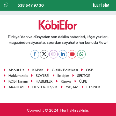
538 647 97 30
İLETIŞIM
Türkiye'den ve dünyadan son dakika haberleri, köşe yazıları,
magazinden siyasete, spordan seyahate her konuda Flow!
About Us
KAPAK
Gizlilik Politikası
OSB
Hakkımızda
SÖYLEŞİ
İletişim
SEKTÖR
KOBİ Tanımı
HABERLER
Künye
ÜLKE
AKADEMİ
DESTEK-TEŞVİK
YAŞAM
ETKİNLİK
Copyright © 2024. Her hakkı saklıdır.