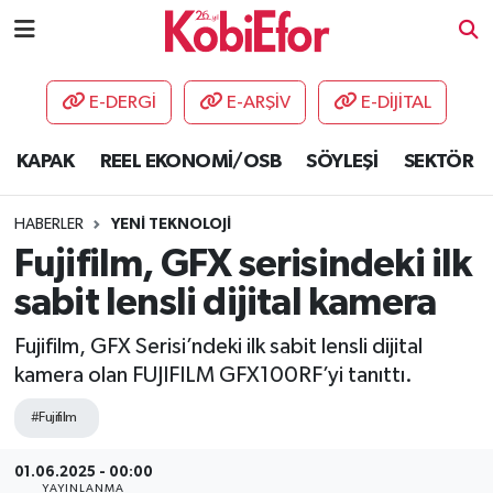
AKADEMİ
E-DERGİ
E-ARŞİV
E-DİJİTAL
BİLİŞİM PANO
KAPAK
REEL EKONOMİ/OSB
SÖYLEŞİ
SEKTÖR
DESTEK-TEŞVİK
HABERLER
YENİ TEKNOLOJİ
ETKİNLİK
Fujifilm, GFX serisindeki ilk
sabit lensli dijital kamera
GÜNCEL
Fujifilm, GFX Serisi’ndeki ilk sabit lensli dijital
HABERLER
kamera olan FUJIFILM GFX100RF’yi tanıttı.
KAPAK
#Fujifilm
01.06.2025 - 00:00
OSB
YAYINLANMA