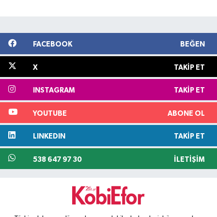
FACEBOOK
BEĞEN
X
TAKIP ET
INSTAGRAM
TAKIP ET
YOUTUBE
ABONE OL
LINKEDIN
TAKIP ET
538 647 97 30
İLETIŞIM