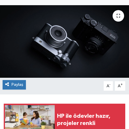
SEKTÖR
ŞİRKET PANO
SÖYLEŞİ
ÜLKE
YAŞAM
Paylaş
-
+
A
A
HP ile ödevler hazır,
projeler renkli