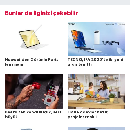
Bunlar da ilginizi çekebilir
Huawei’den 2 ürünle Paris
TECNO, IFA 2025’te iki yeni
lansmanı
ürün tanıttı
Beats’tan kendi küçük, sesi
HP ile ödevler hazır,
büyük
projeler renkli