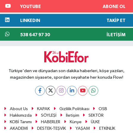
YOUTUBE
ABONE OL
LINKEDIN
TAKIP ET
538 647 97 30
İLETIŞIM
Türkiye'den ve dünyadan son dakika haberleri, köşe yazıları,
magazinden siyasete, spordan seyahate her konuda Flow!
About Us
KAPAK
Gizlilik Politikası
OSB
Hakkımızda
SÖYLEŞİ
İletişim
SEKTÖR
KOBİ Tanımı
HABERLER
Künye
ÜLKE
AKADEMİ
DESTEK-TEŞVİK
YAŞAM
ETKİNLİK