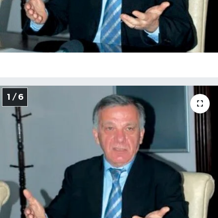
SEKTÖR
ŞİRKET PANO
SÖYLEŞİ
ÜLKE
1 / 6
YAŞAM