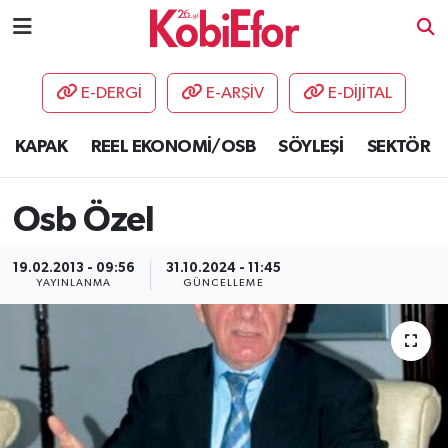
AKADEMİ
E-DERGİ
E-ARŞİV
E-DİJİTAL
BİLİŞİM PANO
KAPAK
REEL EKONOMİ/OSB
SÖYLEŞİ
SEKTÖR
DESTEK-TEŞVİK
Osb Özel
ETKİNLİK
19.02.2013 - 09:56
31.10.2024 - 11:45
GÜNCEL
YAYINLANMA
GÜNCELLEME
HABERLER
KAPAK
OSB