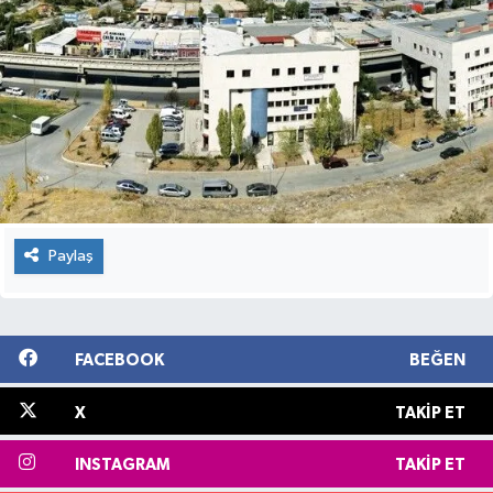
Paylaş
FACEBOOK
BEĞEN
X
TAKIP ET
INSTAGRAM
TAKIP ET