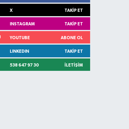
X
TAKIP ET
INSTAGRAM
TAKIP ET
YOUTUBE
ABONE OL
LINKEDIN
TAKIP ET
538 647 97 30
İLETIŞIM