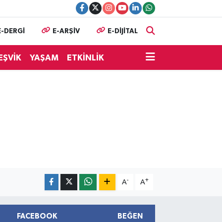
E-DERGİ
E-ARŞİV
E-DİJİTAL
EŞVİK
YAŞAM
ETKİNLİK
-
+
A
A
FACEBOOK
BEĞEN