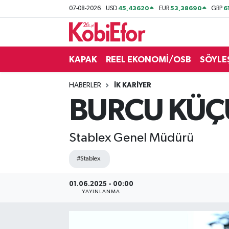
45,43620
53,38690
6
07-08-2026
USD
EUR
GBP
AKADEMİ
KAPAK
REEL EKONOMİ/OSB
SÖYLE
BİLİŞİM PANO
HABERLER
İK KARİYER
DESTEK-TEŞVİK
BURCU KÜ
ETKİNLİK
Stablex Genel Müdürü
GÜNCEL
#Stablex
HABERLER
01.06.2025 - 00:00
YAYINLANMA
KAPAK
OSB