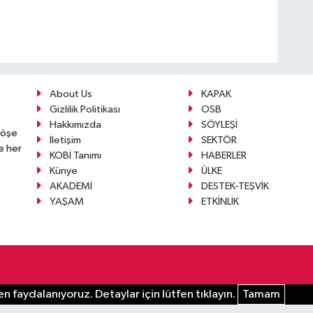
About Us
KAPAK
Gizlilik Politikası
OSB
Hakkımızda
SÖYLEŞİ
köşe
İletişim
SEKTÖR
e her
KOBİ Tanımı
HABERLER
Künye
ÜLKE
AKADEMİ
DESTEK-TEŞVİK
YAŞAM
ETKİNLİK
n faydalanıyoruz. Detaylar için lütfen tıklayın.
Tamam