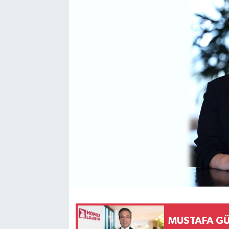
SEKTÖR
ŞİRKET PANO
SÖYLEŞİ
ÜLKE
YAŞAM
MUSTAFA G