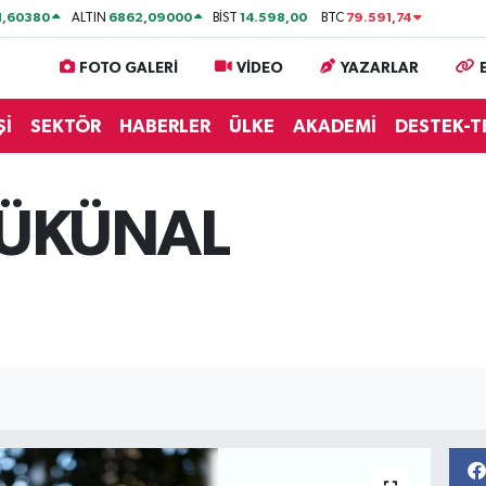
1,60380
6862,09000
14.598,00
79.591,74
ALTIN
BİST
BTC
FOTO GALERİ
VİDEO
YAZARLAR
Şİ
SEKTÖR
HABERLER
ÜLKE
AKADEMİ
DESTEK-T
ÇÜKÜNAL