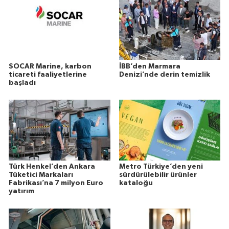
SOCAR Marine, karbon
İBB’den Marmara
ticareti faaliyetlerine
Denizi’nde derin temizlik
başladı
Türk Henkel’den Ankara
Metro Türkiye’den yeni
Tüketici Markaları
sürdürülebilir ürünler
Fabrikası’na 7 milyon Euro
kataloğu
yatırım