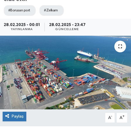
SEKTÖR
#Borusan port
#Zelkam
ŞİRKET PANO
28.02.2025 - 00:01
28.02.2025 - 23:47
YAYINLANMA
GÜNCELLEME
SÖYLEŞİ
ÜLKE
YAŞAM
Paylaş
-
+
A
A