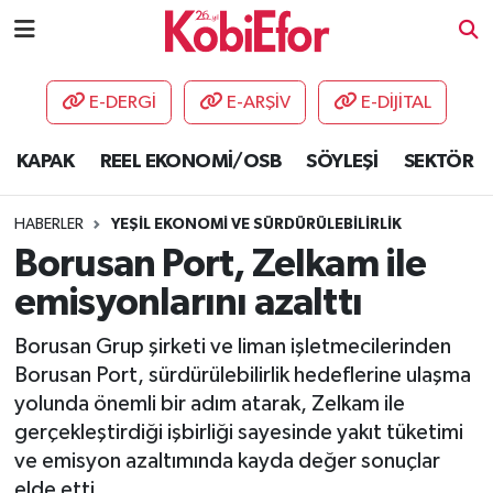
AKADEMİ
E-DERGİ
E-ARŞİV
E-DİJİTAL
BİLİŞİM PANO
KAPAK
REEL EKONOMİ/OSB
SÖYLEŞİ
SEKTÖR
DESTEK-TEŞVİK
HABERLER
YEŞİL EKONOMİ VE SÜRDÜRÜLEBİLİRLİK
ETKİNLİK
Borusan Port, Zelkam ile
emisyonlarını azalttı
GÜNCEL
Borusan Grup şirketi ve liman işletmecilerinden
HABERLER
Borusan Port, sürdürülebilirlik hedeflerine ulaşma
yolunda önemli bir adım atarak, Zelkam ile
KAPAK
gerçekleştirdiği işbirliği sayesinde yakıt tüketimi
ve emisyon azaltımında kayda değer sonuçlar
OSB
elde etti.