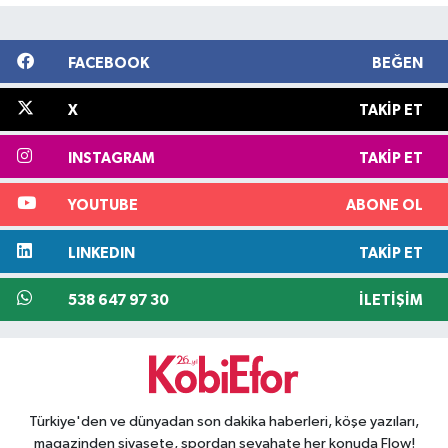
FACEBOOK
BEĞEN
X
TAKIP ET
INSTAGRAM
TAKIP ET
YOUTUBE
ABONE OL
LINKEDIN
TAKIP ET
538 647 97 30
İLETIŞIM
Türkiye'den ve dünyadan son dakika haberleri, köşe yazıları,
magazinden siyasete, spordan seyahate her konuda Flow!