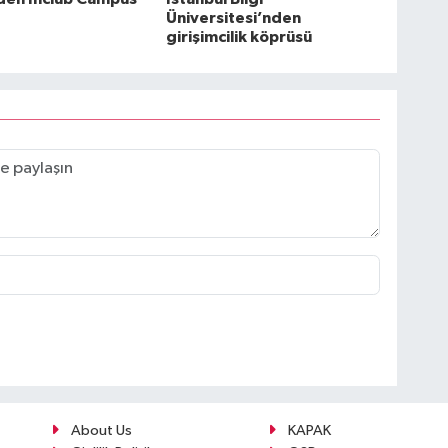
Üniversitesi’nden
girişimcilik köprüsü
About Us
KAPAK