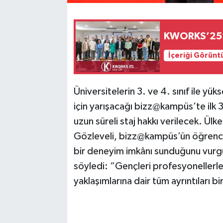
KWORKS’25’t
İçeriği Görünt
Üniversitelerin 3. ve 4. sınıf ile yük
için yarışacağı bizz@kampüs’te ilk 
uzun süreli staj hakkı verilecek. Ülk
Gözleveli, bizz@kampüs’ün öğrenci
bir deneyim imkânı sunduğunu vurgu
söyledi: “Gençleri profesyonellerl
yaklaşımlarına dair tüm ayrıntıları 