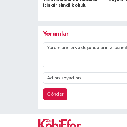
için girişimcilik okulu
Yorumlar
Gönder