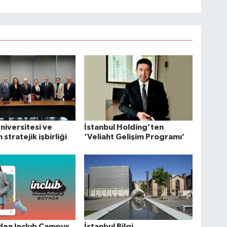
Üniversitesi ve
İstanbul Holding’ten
stratejik işbirliği
‘Veliaht Gelişim Programı’
den Inclub Campus
İstanbul Bilgi