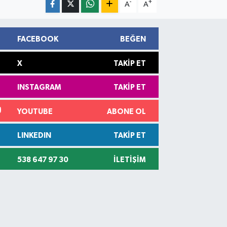
-
+
A
A
FACEBOOK
BEĞEN
X
TAKIP ET
INSTAGRAM
TAKIP ET
YOUTUBE
ABONE OL
LINKEDIN
TAKIP ET
538 647 97 30
İLETIŞIM