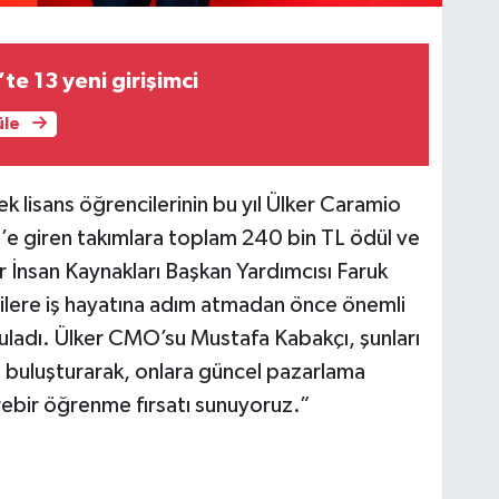
e 13 yeni girişimci
üle
sek lisans öğrencilerinin bu yıl Ülker Caramio
3’e giren takımlara toplam 240 bin TL ödül ve
er İnsan Kaynakları Başkan Yardımcısı Faruk
lere iş hayatına adım atmadan önce önemli
ladı. Ülker CMO’su Mustafa Kabakçı, şunları
e buluşturarak, onlara güncel pazarlama
birebir öğrenme fırsatı sunuyoruz.”