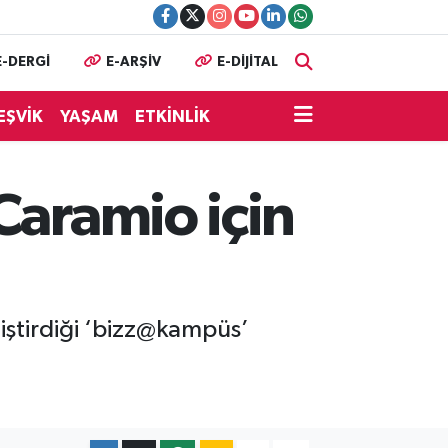
E-DERGİ
E-ARŞİV
E-DİJİTAL
EŞVİK
YAŞAM
ETKİNLİK
Caramio için
eliştirdiği ‘bizz@kampüs’