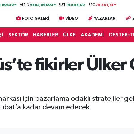
1,60380
6862,09000
14.598,00
79.591,74
ALTIN
BİST
BTC
FOTO GALERİ
VİDEO
YAZARLAR
Şİ
SEKTÖR
HABERLER
ÜLKE
AKADEMİ
DESTEK-T
te fikirler Ülker 
 markası için pazarlama odaklı stratejiler g
Şubat’a kadar devam edecek.