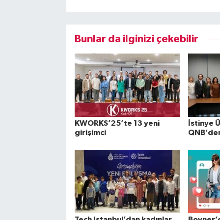
Bunlar da ilginizi çekebilir
KWORKS’25’te 13 yeni
İstinye 
girişimci
QNB’den 
Tech Istanbul’dan kadınlar
Boyner’