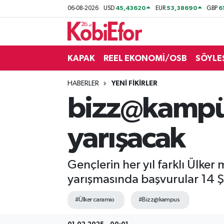
45,43620
53,38690
6
06-08-2026
USD
EUR
GBP
AKADEMİ
KAPAK
REEL EKONOMİ/OSB
SÖYLE
BİLİŞİM PANO
HABERLER
YENİ FİKİRLER
DESTEK-TEŞVİK
bizz@kampüs’
ETKİNLİK
yarışacak
GÜNCEL
Gençlerin her yıl farklı Ülker
HABERLER
yarışmasında başvurular 14 
KAPAK
#Ülker caramio
#Bizz@kampus
OSB