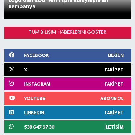
Logo’dan KOBİ’lerin işini kolaylaştıran
kampanya
SEKTÖR
ŞİRKET PANO
TÜM BİLİŞİM HABERLERINI GÖSTER
SÖYLEŞİ
FACEBOOK
BEĞEN
ÜLKE
X
TAKIP ET
YAŞAM
INSTAGRAM
TAKIP ET
YOUTUBE
ABONE OL
LINKEDIN
TAKIP ET
538 647 97 30
İLETIŞIM