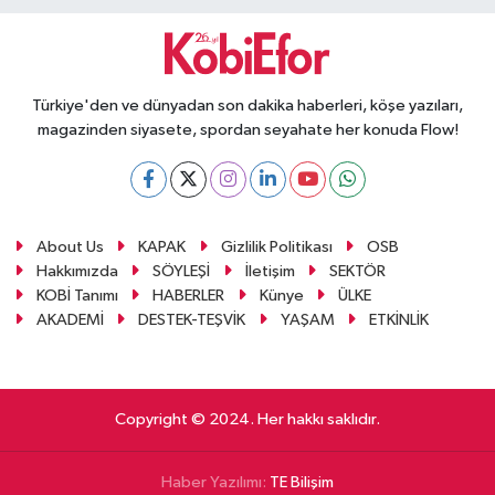
Türkiye'den ve dünyadan son dakika haberleri, köşe yazıları,
magazinden siyasete, spordan seyahate her konuda Flow!
About Us
KAPAK
Gizlilik Politikası
OSB
Hakkımızda
SÖYLEŞİ
İletişim
SEKTÖR
KOBİ Tanımı
HABERLER
Künye
ÜLKE
AKADEMİ
DESTEK-TEŞVİK
YAŞAM
ETKİNLİK
Copyright © 2024. Her hakkı saklıdır.
Haber Yazılımı:
TE Bilişim