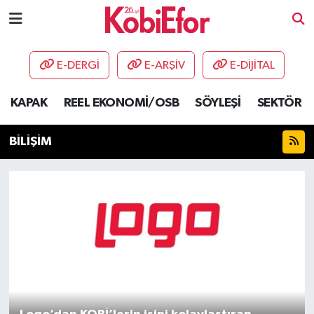
AKADEMİ
E-DERGİ
E-ARŞİV
E-DİJİTAL
BİLİŞİM PANO
KAPAK
REEL EKONOMİ/OSB
SÖYLEŞİ
SEKTÖR
DESTEK-TEŞVİK
BİLİŞİM
ETKİNLİK
GÜNCEL
HABERLER
KAPAK
OSB