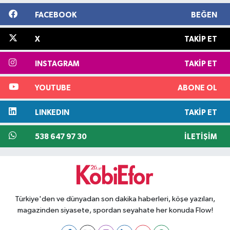
FACEBOOK
BEĞEN
X
TAKIP ET
INSTAGRAM
TAKIP ET
YOUTUBE
ABONE OL
LINKEDIN
TAKIP ET
538 647 97 30
İLETIŞIM
Türkiye'den ve dünyadan son dakika haberleri, köşe yazıları,
magazinden siyasete, spordan seyahate her konuda Flow!