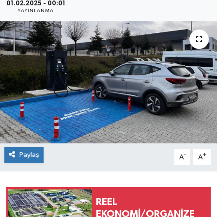
01.02.2025 - 00:01
YAYINLANMA
SEKTÖR
ŞİRKET PANO
SÖYLEŞİ
ÜLKE
YAŞAM
Paylaş
-
+
A
A
REEL
EKONOMİ/ORGANİZE