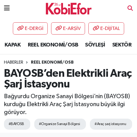
AKADEMİ
E-DERGİ
E-ARŞİV
E-DİJİTAL
BİLİŞİM PANO
KAPAK
REEL EKONOMİ/OSB
SÖYLEŞİ
SEKTÖR
DESTEK-TEŞVİK
HABERLER
REEL EKONOMİ/OSB
ETKİNLİK
BAYOSB’den Elektrikli Araç
Şarj İstasyonu
GÜNCEL
Bağyurdu Organize Sanayi Bölgesi’nin (BAYOSB)
HABERLER
kurduğu Elektrikli Araç Şarj İstasyonu büyük ilgi
görüyor.
KAPAK
#BAYOSB
#Organize Sanayi Bölgesi
#Araç şarj istasyonu
OSB