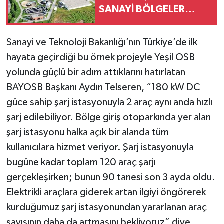
SANAYİ BÖLGELER
(OSB'LER)
Sanayi ve Teknoloji Bakanlığı’nın Türkiye’de ilk
hayata geçirdiği bu örnek projeyle Yeşil OSB
yolunda güçlü bir adım attıklarını hatırlatan
BAYOSB Başkanı Aydın Telseren, “180 kW DC
güce sahip şarj istasyonuyla 2 araç aynı anda hızlı
şarj edilebiliyor. Bölge giriş otoparkında yer alan
şarj istasyonu halka açık bir alanda tüm
kullanıcılara hizmet veriyor. Şarj istasyonuyla
bugüne kadar toplam 120 araç şarjı
gerçekleşirken; bunun 90 tanesi son 3 ayda oldu.
Elektrikli araçlara giderek artan ilgiyi öngörerek
kurduğumuz şarj istasyonundan yararlanan araç
sayısının daha da artmasını bekliyoruz” diye