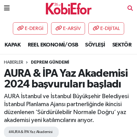
AKADEMİ
E-DERGİ
E-ARŞİV
E-DİJİTAL
BİLİŞİM PANO
KAPAK
REEL EKONOMİ/OSB
SÖYLEŞİ
SEKTÖR
DESTEK-TEŞVİK
HABERLER
DEPREM GÜNDEMİ
ETKİNLİK
AURA & İPA Yaz Akademisi
2024 başvuruları başladı
GÜNCEL
AURA İstanbul ve İstanbul Büyükşehir Belediyesi
HABERLER
İstanbul Planlama Ajansı partnerliğinde ikincisi
düzenlenen ‘Sürdürülebilir Normale Doğru’ yaz
KAPAK
akademisi yeni katılımcılarını arıyor.
OSB
#AURA & İPA Yaz Akademisi