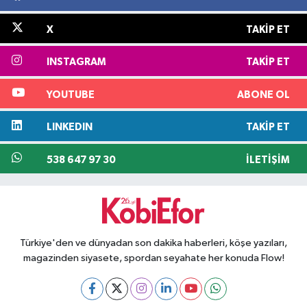
X
TAKIP ET
INSTAGRAM
TAKIP ET
YOUTUBE
ABONE OL
LINKEDIN
TAKIP ET
538 647 97 30
İLETIŞIM
Türkiye'den ve dünyadan son dakika haberleri, köşe yazıları,
magazinden siyasete, spordan seyahate her konuda Flow!